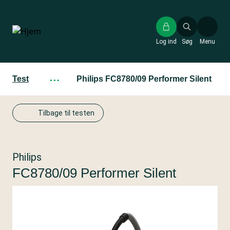
Gå
til
hovedindhold
Log ind
Søg
Menu
Test
···
Philips FC8780/09 Performer Silent
Tilbage til testen
Philips
FC8780/09 Performer Silent