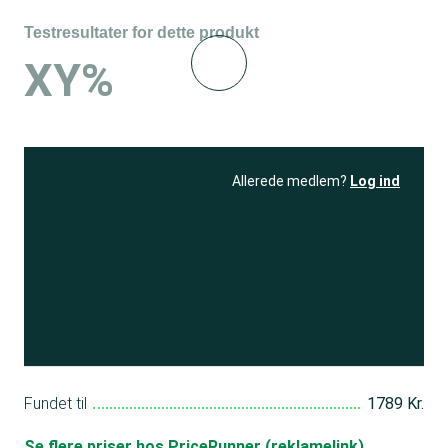
Testresultater for dette produkt
XY%
Allerede medlem?
Log ind
Se resultatet
og få adgang
til 150+ andre test
Bliv medlem
Fundet til
1789 Kr.
Se flere priser hos PriceRunner (reklamelink)