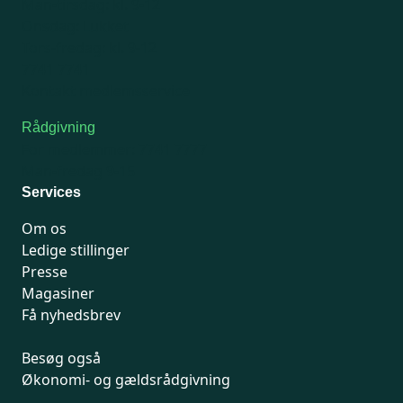
Man-tirsdag: kl. 9-12
Onsdag: Lukket
Tors-fredag: kl. 9-12
7741 7741
Kontakt medlemsservice
Rådgivning
For medlemmer: 7741 7777
Man-fredag 9-15
Services
Om os
Ledige stillinger
Presse
Magasiner
Få nyhedsbrev
Besøg også
Økonomi- og gældsrådgivning