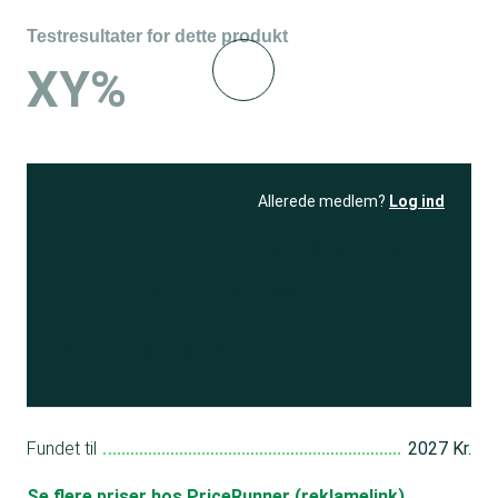
Testresultater for dette produkt
XY%
Allerede medlem?
Log ind
Se resultatet
og få adgang
til 150+ andre test
Bliv medlem
Fundet til
2027 Kr.
Se flere priser hos PriceRunner (reklamelink)