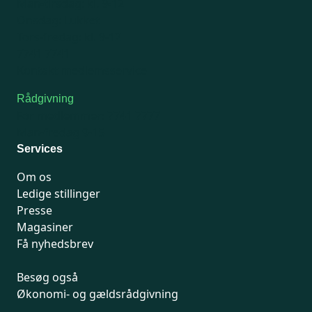
Man-tirsdag: kl. 9-12
Onsdag: Lukket
Tors-fredag: kl. 9-12
7741 7741
Kontakt medlemsservice
Rådgivning
For medlemmer: 7741 7777
Man-fredag 9-15
Services
Om os
Ledige stillinger
Presse
Magasiner
Få nyhedsbrev
Besøg også
Økonomi- og gældsrådgivning