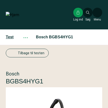
Gå
til
hovedindhold
Log ind
Søg
Menu
Test
···
Bosch BGBS4HYG1
Tilbage til testen
Bosch
BGBS4HYG1