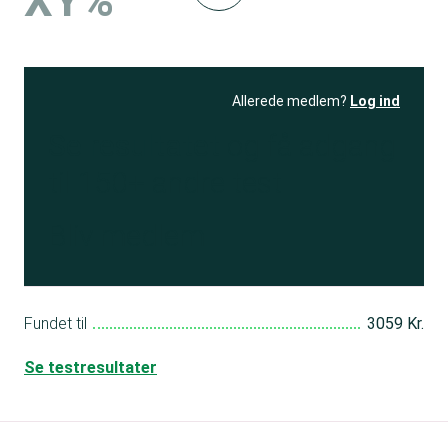
XY%
Allerede medlem?
Log ind
Se resultatet
og få adgang
til 150+ andre test
Bliv medlem
Fundet til
3059 Kr.
Se testresultater