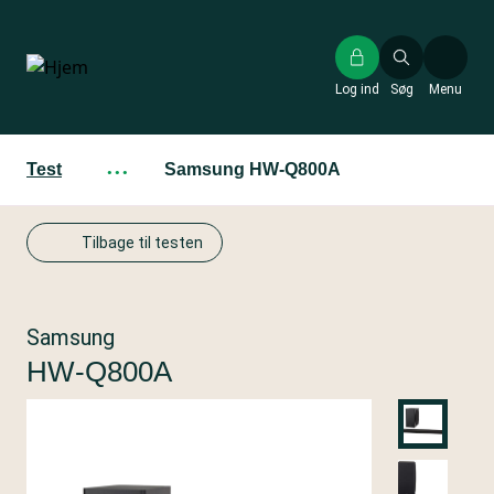
Gå
til
hovedindhold
Log ind
Søg
Menu
Test
···
Samsung HW-Q800A
Tilbage til testen
Samsung
HW-Q800A