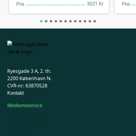
3021 Kr.
Pris
Pris
Ryesgade 3 A, 2. th.
2200 København N.
CVR-nr: 63870528
Kontakt
Medlemsservice
Man-tirsdag: kl. 9-12
Onsdag: Lukket
Tors-fredag: kl. 9-12
7741 7741