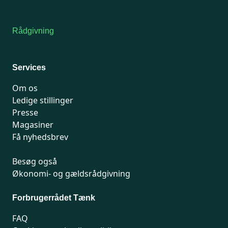
Kontakt medlemsservice
Rådgivning
For medlemmer: 7741 7777
Man-fredag 9-15
Services
Om os
Ledige stillinger
Presse
Magasiner
Få nyhedsbrev
Besøg også
Økonomi- og gældsrådgivning
Forbrugerrådet Tænk
FAQ