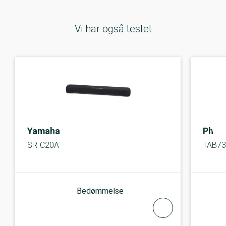
Vi har også testet
Yamaha
Phili
SR-C20A
TAB73
Bedømmelse