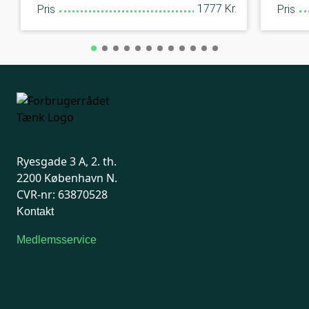
1777 Kr.
Pris
Pris
Ryesgade 3 A, 2. th.
2200 København N.
CVR-nr: 63870528
Kontakt
Medlemsservice
Man-tirsdag: kl. 9-12
Onsdag: Lukket
Tors-fredag: kl. 9-12
7741 7741