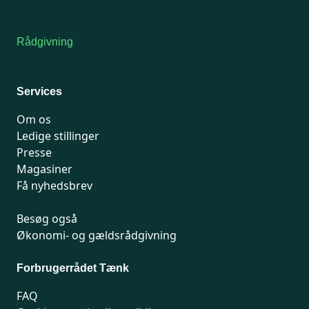
Kontakt medlemsservice
Rådgivning
For medlemmer: 7741 7777
Man-fredag 9-15
Services
Om os
Ledige stillinger
Presse
Magasiner
Få nyhedsbrev
Besøg også
Økonomi- og gældsrådgivning
Forbrugerrådet Tænk
FAQ