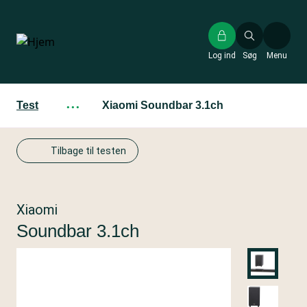
Gå
til
hovedindhold
Log ind
Søg
Menu
Test
···
Xiaomi Soundbar 3.1ch
Tilbage til testen
Xiaomi
Soundbar 3.1ch