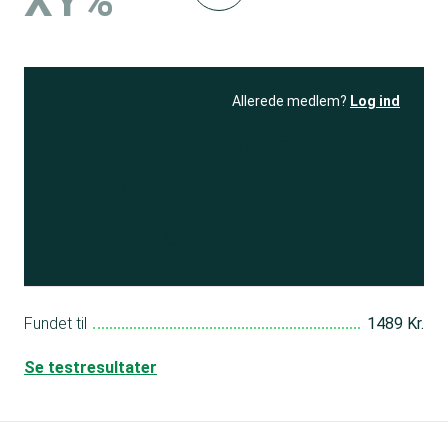
XY%
Allerede medlem?
Log ind
Se resultatet
og få adgang
til 150+ andre test
Bliv medlem
Fundet til
1489 Kr.
Se testresultater