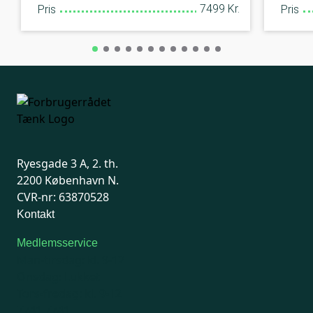
7499 Kr.
Pris
Pris
Ryesgade 3 A, 2. th.
2200 København N.
CVR-nr: 63870528
Kontakt
Medlemsservice
Man-tirsdag: kl. 9-12
Onsdag: Lukket
Tors-fredag: kl. 9-12
7741 7741