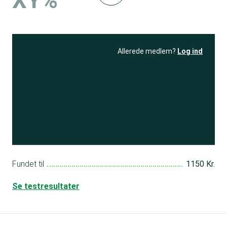
XY%
Allerede medlem?
Log ind
Se resultatet
og få adgang
til 150+ andre test
Bliv medlem
Fundet til
1150 Kr.
Se testresultater