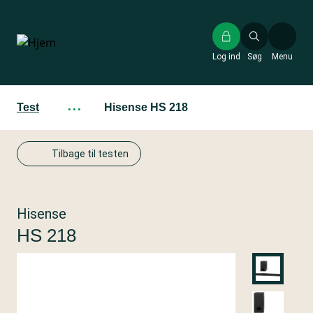
Gå
til
hovedindhold
Log ind
Søg
Menu
Test
···
Hisense HS 218
Tilbage til testen
Hisense
HS 218