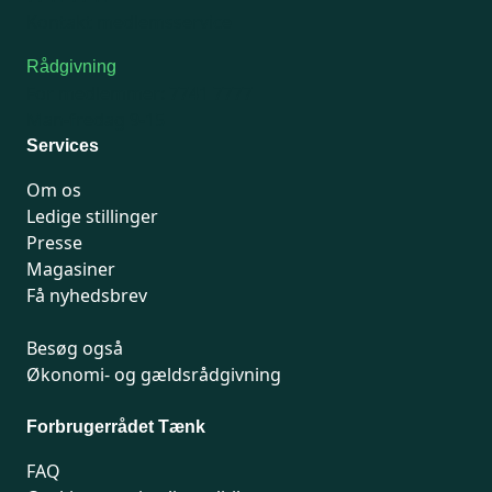
Kontakt medlemsservice
Rådgivning
For medlemmer: 7741 7777
Man-fredag 9-15
Services
Om os
Ledige stillinger
Presse
Magasiner
Få nyhedsbrev
Besøg også
Økonomi- og gældsrådgivning
Forbrugerrådet Tænk
FAQ