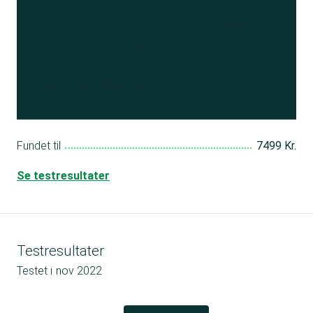
Se resultatet
og få adgang
til 150+ andre test
Bliv medlem
Fundet til
7499 Kr.
Se testresultater
Testresultater
Testet i
nov 2022