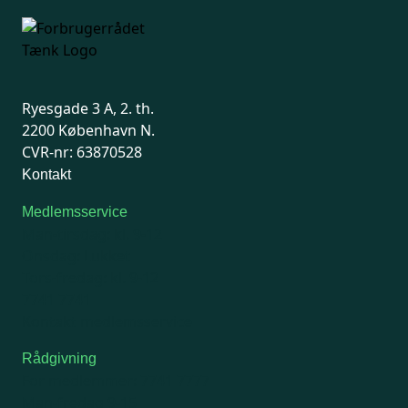
Ryesgade 3 A, 2. th.
2200 København N.
CVR-nr: 63870528
Kontakt
Medlemsservice
Man-tirsdag: kl. 9-12
Onsdag: Lukket
Tors-fredag: kl. 9-12
7741 7741
Kontakt medlemsservice
Rådgivning
For medlemmer: 7741 7777
Man-fredag 9-15