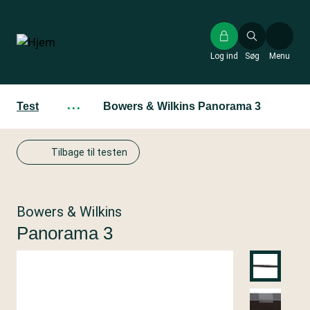
Gå
til
hovedindhold
Log ind
Søg
Menu
Test
···
Bowers & Wilkins Panorama 3
Tilbage til testen
Bowers & Wilkins
Panorama 3