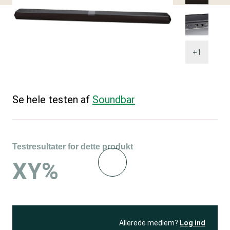
+1
Se hele testen af
Soundbar
Testresultater for dette produkt
XY%
Allerede medlem?
Log ind