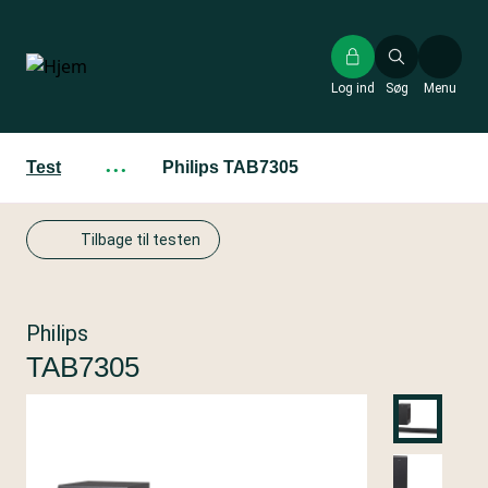
Gå
til
hovedindhold
Log ind
Søg
Menu
Test
···
Philips TAB7305
Tilbage til testen
Philips
TAB7305