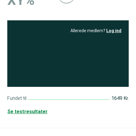
XY%
Allerede medlem?
Log ind
Se resultatet
og få adgang
til 150+ andre test
Bliv medlem
Fundet til
1649 Kr.
Se testresultater