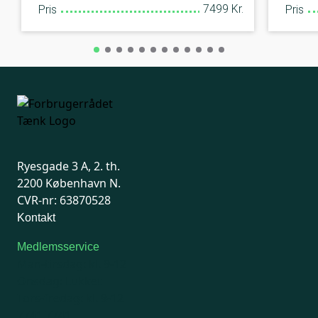
7499 Kr.
Pris
Pris
Ryesgade 3 A, 2. th.
2200 København N.
CVR-nr: 63870528
Kontakt
Medlemsservice
Man-tirsdag: kl. 9-12
Onsdag: Lukket
Tors-fredag: kl. 9-12
7741 7741