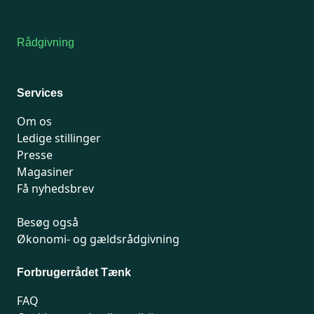
Kontakt medlemsservice
Rådgivning
For medlemmer: 7741 7777
Man-fredag 9-15
Services
Om os
Ledige stillinger
Presse
Magasiner
Få nyhedsbrev
Besøg også
Økonomi- og gældsrådgivning
Forbrugerrådet Tænk
FAQ