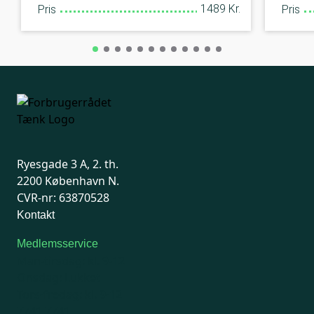
1489 Kr.
Pris
Pris
Ryesgade 3 A, 2. th.
2200 København N.
CVR-nr: 63870528
Kontakt
Medlemsservice
Man-tirsdag: kl. 9-12
Onsdag: Lukket
Tors-fredag: kl. 9-12
7741 7741