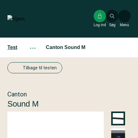
Gå
til
hovedindhold
Log ind
Søg
Menu
Test
···
Canton Sound M
Tilbage til testen
Canton
Sound M