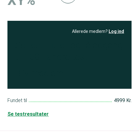
XY%
Allerede medlem?
Log ind
Se resultatet
og få adgang
til 150+ andre test
Bliv medlem
Fundet til
4999 Kr.
Se testresultater