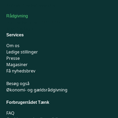
Kontakt medlemsservice
Rådgivning
For medlemmer: 7741 7777
Man-fredag 9-15
Services
Om os
Ledige stillinger
Presse
Magasiner
Få nyhedsbrev
Besøg også
Økonomi- og gældsrådgivning
Forbrugerrådet Tænk
FAQ