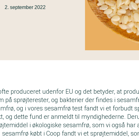
·
2. september 2022
ofte produceret udenfor EU og det betyder, at prod
å sprøjterester, og bakterier der findes i sesamf
amfrø, og i vores
sesamfrø test
fandt vi et forbudt s
, og dette fund er anmeldt til myndighederne. Deru
øjtemiddel i økologiske sesamfrø, som vi også har a
 sesamfrø købt i Coop fandt vi et sprøjtemiddel, so