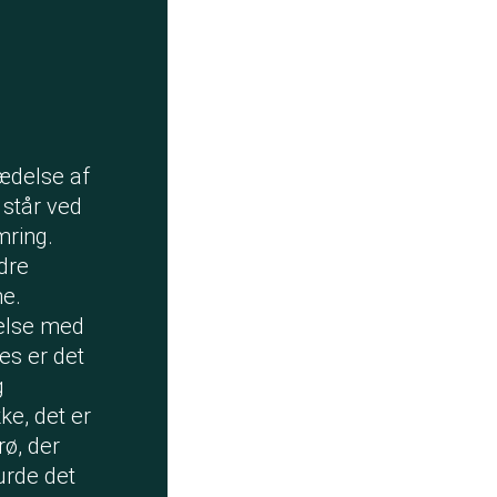
rædelse af
 står ved
mring.
dre
ne.
delse med
es er det
g
ke, det er
rø, der
urde det