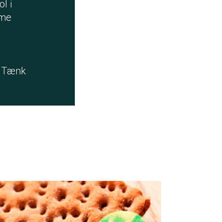
l i
mme
t Tænk