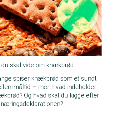
t du skal vide om knækbrød
nge spiser knækbrød som et sundt
llemmåltid – men hvad indeholder
ækbrød? Og hvad skal du kigge efter
 næringsdeklarationen?