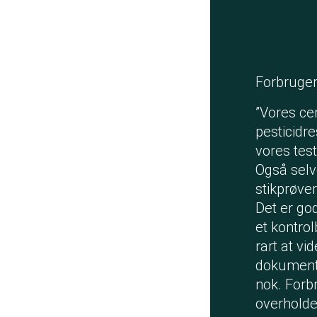
Forbruge
”Vores cer
pesticidre
vores test
Også selv
stikprøve
Det er go
et kontrol
rart at vi
dokumenta
nok. Forb
overholde