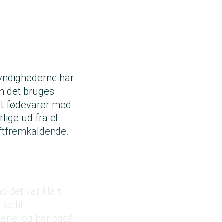
myndighederne har
en det bruges
at fødevarer med
lige ud fra et
æftfremkaldende.
oldet var klart
se til
øene, og har også