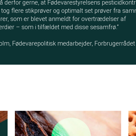
å derfor gerne, at Fødevarestyrelsens pesticidkontro
 tog flere stikprøver og optimalt set prøver fra sa
rer, som er blevet anmeldt for overtrædelser af
dier – som i tilfældet med disse sesamfrø.”
olm, Fødevarepolitisk medarbejder, Forbrugerråde