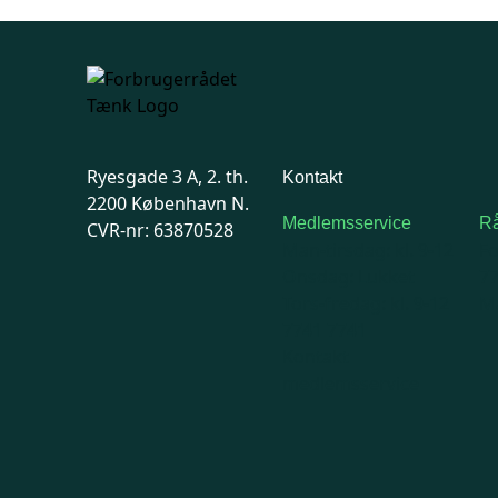
Ryesgade 3 A, 2. th.
Kontakt
2200 København N.
Medlemsservice
Rå
CVR-nr: 63870528
Man-tirsdag: kl. 9-12
F
Onsdag: Lukket
7
Tors-fredag: kl. 9-12
Ma
7741 7741
Kontakt
medlemsservice