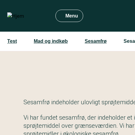
Gå
til
Menu
hovedindhold
Test
Mad og indkøb
Sesamfrø
Sesa
Sesamfrø indeholder ulovligt sprøjtemidd
Vi har fundet sesamfrø, der indeholder et i
sprøjtemiddel over grænseværdien. Vi har
sprøjtemidler i økologiske sesamfrø.