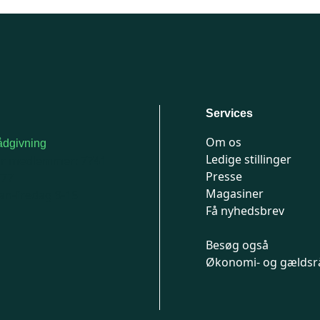
Services
Om os
dgivning
Ledige stillinger
or medlemmer: 7741
Presse
777
Magasiner
n-fredag 9-15
Få nyhedsbrev
Besøg også
Økonomi- og gældsr