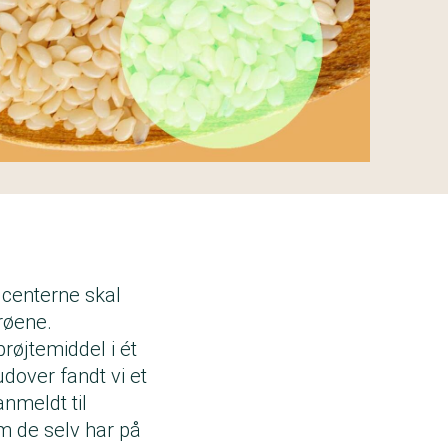
ucenterne skal
røene.
prøjtemiddel i ét
dover fandt vi et
nmeldt til
m de selv har på