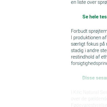
en liste over sprø
Se hele te
Forbudt sprøjtem
I produktionen a
særligt fokus på 
stadig i andre s
restindhold af e
forsigtighedspri
Disse sesa
I
Kilic Natural S
over de gældende
Fødevarestyrelse