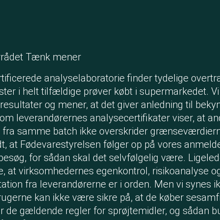
rrådet Tænk mener
tificerede analyselaboratorie finder tydelige overt
ster i helt tilfældige prøver købt i supermarkedet. Vi
resultater og mener, at det giver anledning til beky
om leverandørernes analysecertifikater viser, at an
r fra samme batch ikke overskrider grænseværdier
dt, at Fødevarestyrelsen følger op på vores anmel
besøg, for sådan skal det selvfølgelig være. Ligeled
de, at virksomhedernes egenkontrol, risikoanalyse o
tion fra leverandørerne er i orden. Men vi synes ik
rugerne kan ikke være sikre på, at de køber sesamf
r de gældende regler for sprøjtemidler, og sådan b