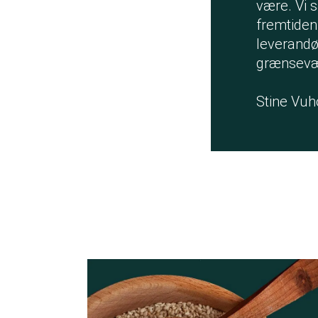
være. Vi s
fremtiden
leverandø
grænsevær
Stine Vuh