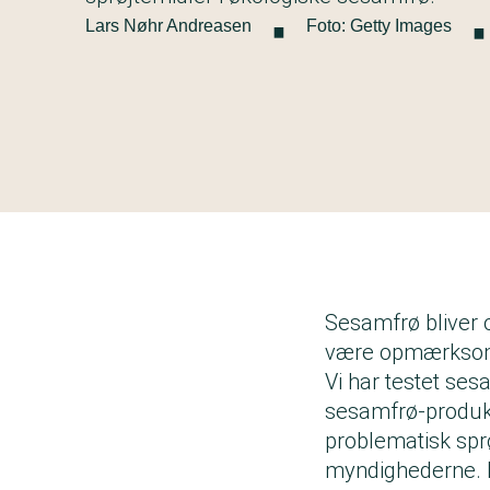
·
Lars Nøhr Andreasen
Foto: Getty Images
Sesamfrø bliver 
være opmærksom p
Vi har testet ses
sesamfrø-produkt
problematisk spr
myndighederne. I