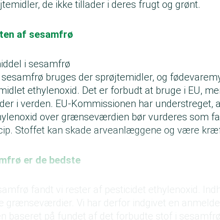
jtemidler, de ikke tillader i deres frugt og grønt.
sten af sesamfrø
iddel i sesamfrø
f sesamfrø bruges der sprøjtemidler, og fødevare
midlet ethylenoxid. Det er forbudt at bruge i EU, m
teder i verden. EU-Kommissionen har understreget, 
thylenoxid over grænseværdien bør vurderes som far
ncip. Stoffet kan skade arveanlæggene og være kr
mfrø er de bedste
esamfrø
fandt vi rester af pesticidet ethylenoxid. Indh
 grænseværdier. Vi har derfor indgivet en anmeldel
n baseret på fundet af det forbudte stof i sesamfr