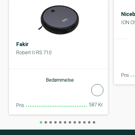
Nice
ION Ch
Fakir
Robert II RS 710
Pris
Bedømmelse
587 Kr.
Pris