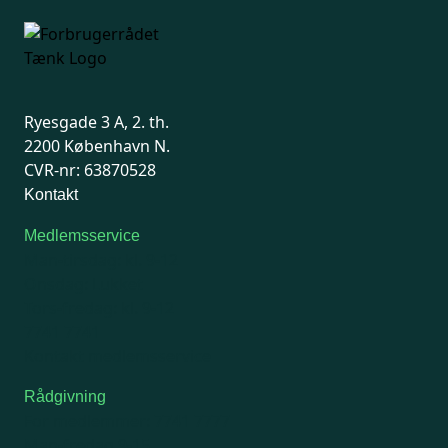
Ryesgade 3 A, 2. th.
2200 København N.
CVR-nr: 63870528
Kontakt
Medlemsservice
Man-tirsdag: kl. 9-12
Onsdag: Lukket
Tors-fredag: kl. 9-12
7741 7741
Kontakt medlemsservice
Rådgivning
For medlemmer: 7741 7777
Man-fredag 9-15