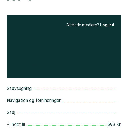
Allerede medlem?
Log ind
Se resultatet
og få adgang
til 150+ andre test
Bliv medlem
Støvsugning
Navigation og forhindringer
Støj
Fundet til
599 Kr.