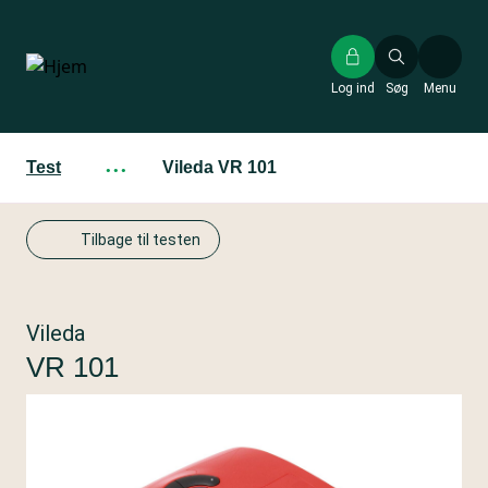
Gå
til
hovedindhold
Log ind
Søg
Menu
Test
···
Vileda VR 101
Tilbage til testen
Vileda
VR 101