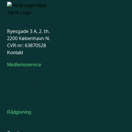
Ryesgade 3 A, 2. th.
2200 København N.
CVR-nr: 63870528
Kontakt
Medlemsservice
Man-tirsdag: kl. 9-12
Onsdag: Lukket
Tors-fredag: kl. 9-12
7741 7741
Kontakt medlemsservice
Rådgivning
For medlemmer: 7741 7777
Man-fredag 9-15