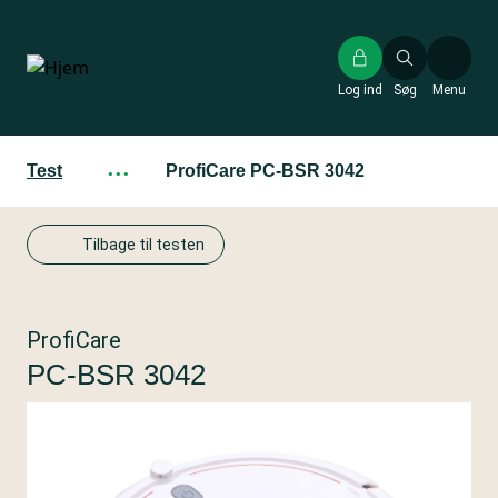
Gå
til
hovedindhold
Log ind
Søg
Menu
Test
···
ProfiCare PC-BSR 3042
Tilbage til testen
ProfiCare
PC-BSR 3042