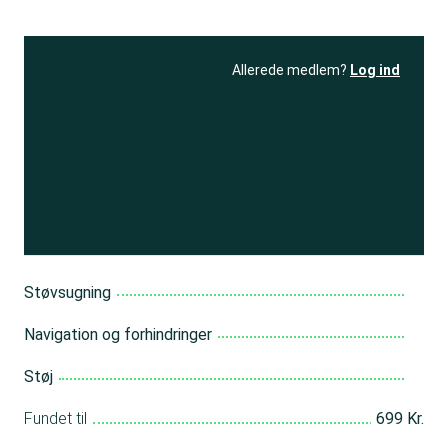
Allerede medlem?
Log ind
Se resultatet
og få adgang
til 150+ andre test
Bliv medlem
Støvsugning
Navigation og forhindringer
Støj
Fundet til
699 Kr.