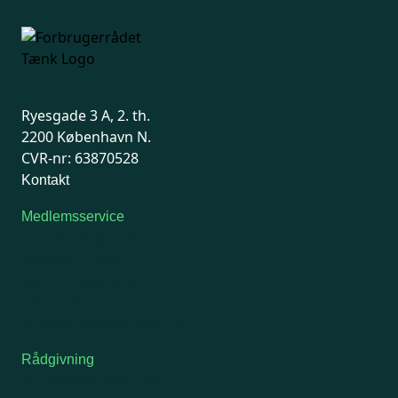
Ryesgade 3 A, 2. th.
2200 København N.
CVR-nr: 63870528
Kontakt
Medlemsservice
Man-tirsdag: kl. 9-12
Onsdag: Lukket
Tors-fredag: kl. 9-12
7741 7741
Kontakt medlemsservice
Rådgivning
For medlemmer: 7741 7777