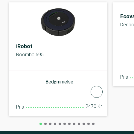
Ecov
Deebo
iRobot
Roomba 695
Pris
Bedømmelse
2470 Kr.
Pris