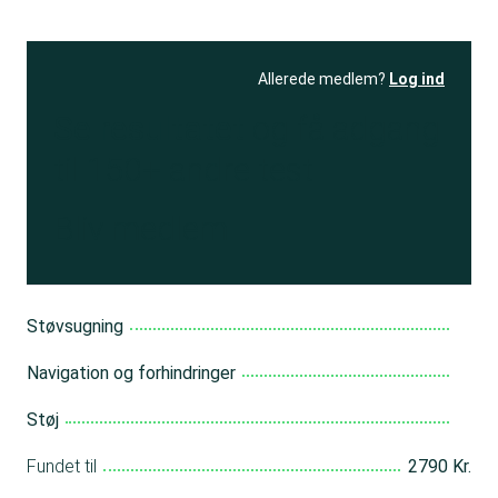
Allerede medlem?
Log ind
Se resultatet
og få adgang
til 150+ andre test
Bliv medlem
Støvsugning
Navigation og forhindringer
Støj
Fundet til
2790 Kr.