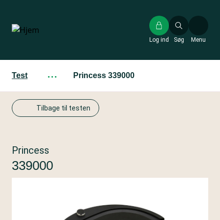
Gå
til
hovedindhold
Log ind
Søg
Menu
Test
···
Princess 339000
Tilbage til testen
Princess
339000