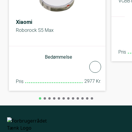
VCBB1
Xiaomi
Roborock S5 Max
Pris
Bedømmelse
2977 Kr.
Pris