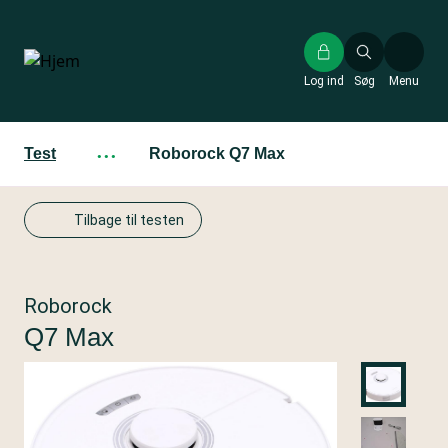
Gå
til
hovedindhold
Log ind
Søg
Menu
Test
···
Roborock Q7 Max
Tilbage til testen
Roborock
Q7 Max