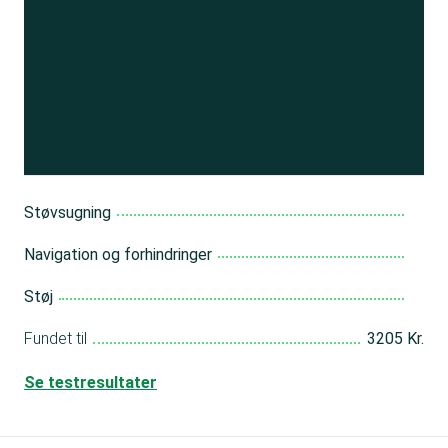
Se resultatet
og få adgang
til 150+ andre test
Bliv medlem
Støvsugning
Navigation og forhindringer
Støj
Fundet til
3205 Kr.
Se testresultater