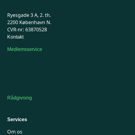
Ryesgade 3 A, 2. th.
2200 København N.
CVR-nr: 63870528
Kontakt
Medlemsservice
Man-tirsdag: kl. 9-12
Onsdag: Lukket
Tors-fredag: kl. 9-12
7741 7741
Kontakt medlemsservice
Rådgivning
For medlemmer: 7741 7777
Man-fredag 9-15
Services
Om os