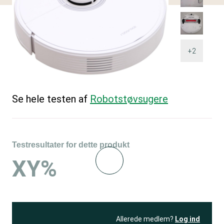
+2
Se hele testen af
Robotstøvsugere
Testresultater for dette produkt
XY%
Allerede medlem?
Log ind