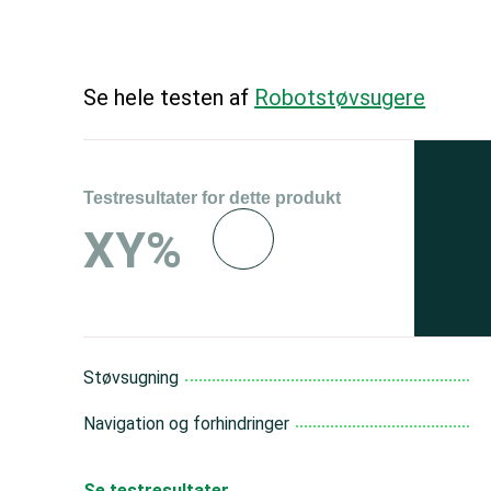
Se hele testen af
Robotstøvsugere
Testresultater for dette produkt
Se 
XY%
og 
150
Støvsugning
Navigation og forhindringer
Se testresultater