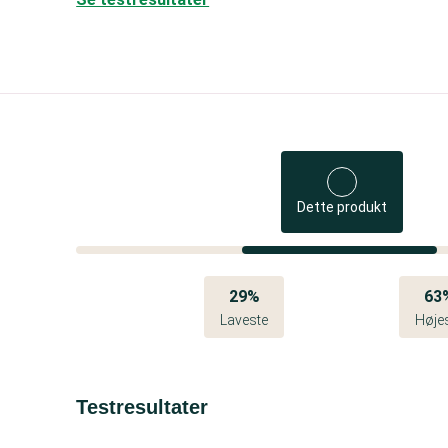
Dette produkt
29%
63
Laveste
Høje
Testresultater