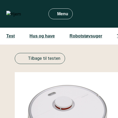
Gå
til
Menu
hovedindhold
Test
Hus og have
Robotstøvsuger
Tilbage til testen