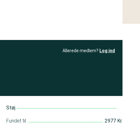
Allerede medlem?
Log ind
resultatet
Bliv medlem
få adgang til
+ andre test
Støj
Fundet til
2977 Kr.