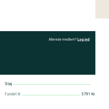
Allerede medlem?
Log ind
resultatet
Bliv medlem
få adgang til
+ andre test
Støj
Fundet til
3791 Kr.