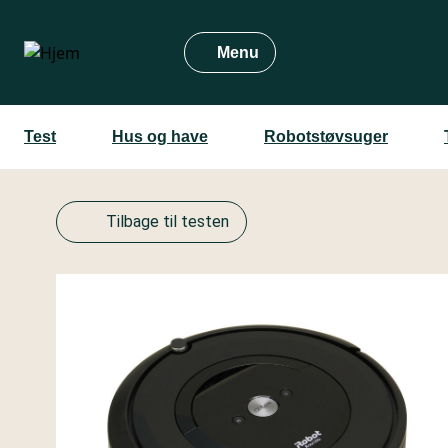
Gå
til
Menu
hovedindhold
Test
Hus og have
Robotstøvsuger
Tilbage til testen