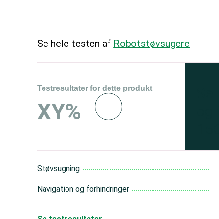
Se hele testen af
Robotstøvsugere
Testresultater for dette produkt
Se 
XY%
og 
150
Støvsugning
Navigation og forhindringer
Se testresultater