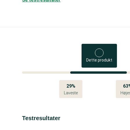
Dette produkt
29%
63
Laveste
Høje
Testresultater