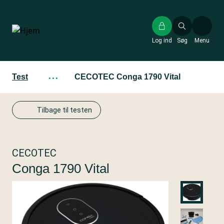
Gå
til
hovedindhold
Log ind
Søg
Menu
Test
···
CECOTEC Conga 1790 Vital
Tilbage til testen
CECOTEC
Conga 1790 Vital