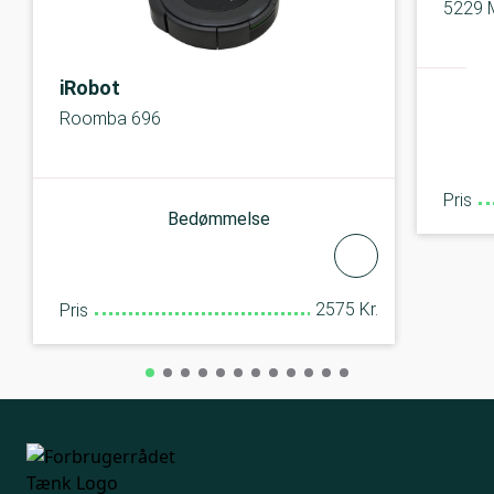
5229 
iRobot
Roomba 696
Pris
Bedømmelse
2575 Kr.
Pris