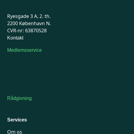
Ryesgade 3 A, 2. th.
2200 København N.
CVR-nr: 63870528
Kontakt
Medlemsservice
Man-tirsdag: kl. 9-12
Onsdag: Lukket
Tors-fredag: kl. 9-12
7741 7741
Kontakt medlemsservice
Rådgivning
For medlemmer: 7741 7777
Man-fredag 9-15
Services
Om os