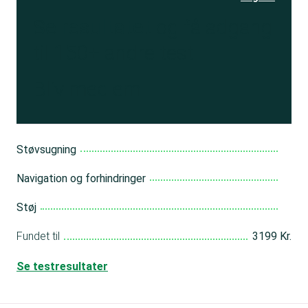
Se resultatet
og få adgang
til 150+ andre test
Bliv medlem
Støvsugning
Navigation og forhindringer
Støj
Fundet til
3199 Kr.
Se testresultater