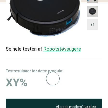
+1
Se hele testen af
Robotstøvsugere
Testresultater for dette produkt
XY%
Allerede medlem?
Log ind