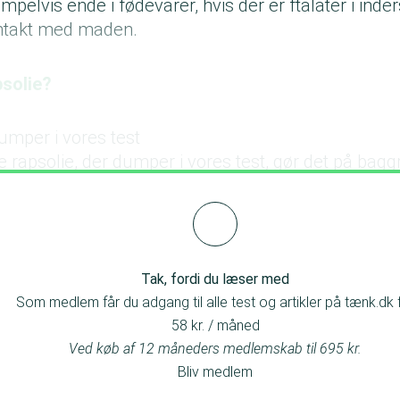
pelvis ende i fødevarer, hvis der er ftalater i inder
ntakt med maden.
psolie?
umper i vores test
rapsolie, der dumper i vores test, gør det på bagg
ndholdet af ftalater.
Tak, fordi du læser med
Som medlem får du adgang til alle test og artikler på tænk.dk 
58 kr. / måned
Ved køb af 12 måneders medlemskab til 695 kr.
Bliv medlem