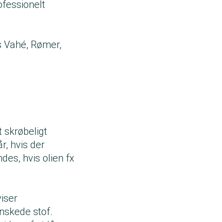
ofessionelt
s Vahé, Rømer,
 skrøbeligt
r, hvis der
des, hvis olien fx
iser
ønskede stof.