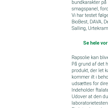
bundkarakter på 
smagspanel, fordi
Vi har testet fø
BioBest, DAVA, D
Salling, Urtekra
Se hele vor
Rapsolie kan bliv
På grund af det h
produkt, der let k
kommer ilt i beho
udsættes for dire
Indeholder ftalat
Udover at den dum
laboratorietesten.