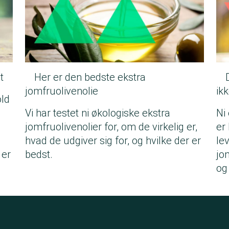
t
Her er den bedste ekstra
jomfruolivenolie
ik
old
Vi har testet ni økologiske ekstra
Ni
jomfruolivenolier for, om de virkelig er,
er
hvad de udgiver sig for, og hvilke der er
lev
 er
bedst.
jo
og