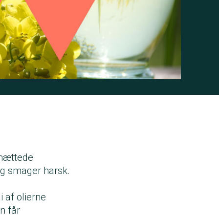
mættede
 og smager harsk.
 af olierne
n får