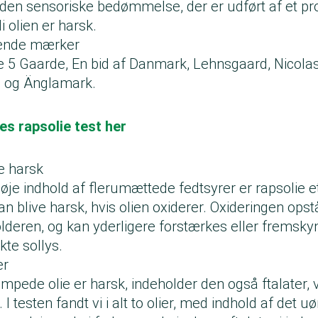
den sensoriske bedømmelse, der er udført af et pr
 olien er harsk.
lgende mærker
e 5 Gaarde, En bid af Danmark, Lehnsgaard, Nicola
m og Änglamark.
es rapsolie test her
e harsk
øje indhold af flerumættede fedtsyrer er rapsolie et
an blive harsk, hvis olien oxiderer. Oxideringen opstå
lderen, og kan yderligere forstærkes eller fremskyn
kte sollys.
er
pede olie er harsk, indeholder den også ftalater, v
 I testen fandt vi i alt to olier, med indhold af det u