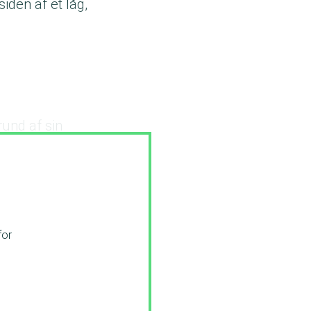
siden af et låg,
rund af sin
for