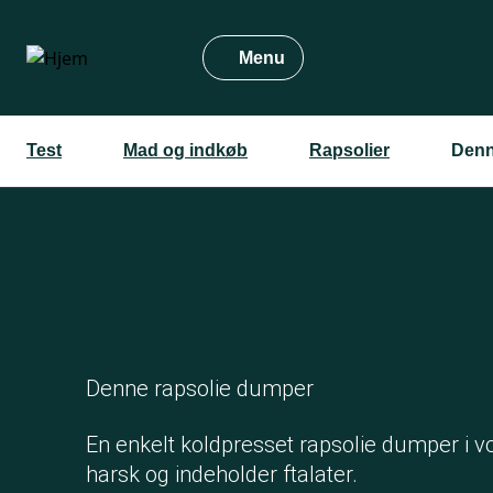
Gå
til
Menu
hovedindhold
Test
Mad og indkøb
Rapsolier
Denn
Denne rapsolie dumper
En enkelt koldpresset rapsolie dumper i vo
harsk og indeholder ftalater.