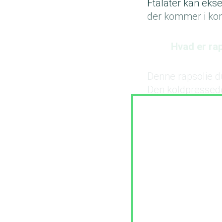
Ftalater kan eksem
der kommer i ko
Hvad er ra
Denne rapsolie d
Den koldpressede 
harske smag og i