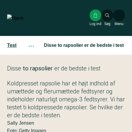
Gå
til
hovedindhold
Log ind
Søg
Menu
Test
···
Disse to rapsolier er de bedste i test
Disse
to rapsolier
er de bedste i test
Koldpresset rapsolie har et højt indhold af
umættede og flerumættede fedtsyrer og
indeholder naturligt omega-3 fedtsyrer. Vi har
testet ti koldpressede rapsolier. Se hvilke der
er de bedste i testen.
Sally Jensen
Foto: Getty Images