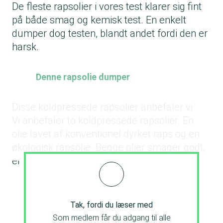
De fleste rapsolier i vores test klarer sig fint
på både smag og kemisk test. En enkelt
dumper dog testen, blandt andet fordi den er
harsk.
Denne rapsolie dumper
Disse koldpressede rapsolier anbefaler vi
Vi anbefaler to koldpressede rapsolier. En
olie lavet af konventionel dyrket raps og en
økologisk rapsolie. Begge olier smager godt,
er fri for uønskede kemikalier.
Tak, fordi du læser med
Som medlem får du adgang til alle