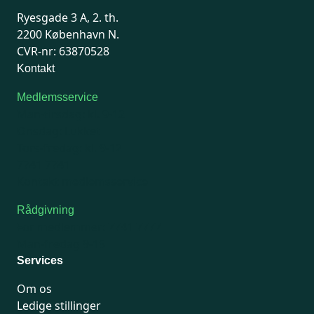
Ryesgade 3 A, 2. th.
2200 København N.
CVR-nr: 63870528
Kontakt
Medlemsservice
Man-tirsdag: kl. 9-12
Onsdag: Lukket
Tors-fredag: kl. 9-12
7741 7741
Kontakt medlemsservice
Rådgivning
For medlemmer: 7741 7777
Man-fredag 9-15
Services
Om os
Ledige stillinger