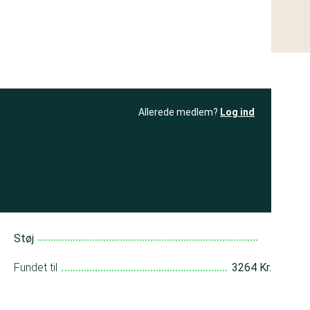
Allerede medlem?
Log ind
resultatet
Bliv medlem
få adgang til
+ andre test
Støj
Fundet til
3264 Kr.