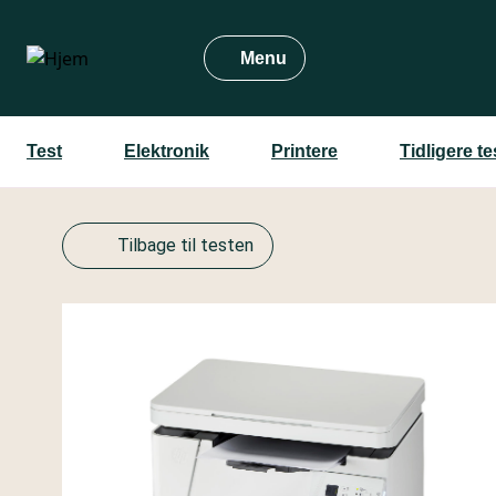
Gå
til
Menu
hovedindhold
Test
Elektronik
Printere
Tidligere t
Tilbage til testen