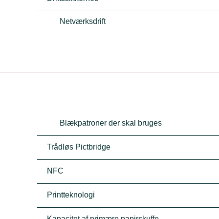
Netværksdrift
Blækpatroner der skal bruges
Trådløs Pictbridge
NFC
Printteknologi
Kapacitet af primære papirskuffe