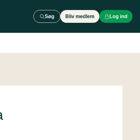
Søg
Bliv medlem
Log ind
a