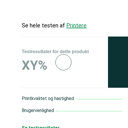
Se hele testen af
Printere
Testresultater for dette produkt
Se 
XY%
og 
150
Printkvalitet og hastighed
Brugervenlighed
Se testresultater