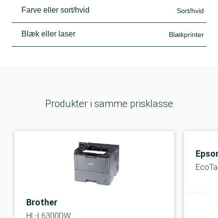
Farve eller sort/hvid
Sort/hvid
Blæk eller laser
Blækprinter
Produkter i samme prisklasse
Epso
EcoTa
Brother
HL-L6300DW