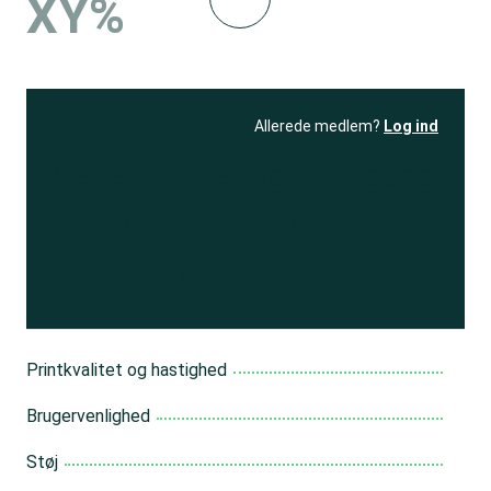
XY%
Allerede medlem?
Log ind
Se resultatet
og få adgang
til 150+ andre test
Bliv medlem
Printkvalitet og hastighed
Brugervenlighed
Støj