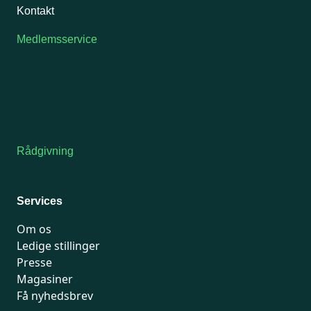
Kontakt
Medlemsservice
Man-tirsdag: kl. 9-12
Onsdag: Lukket
Tors-fredag: kl. 9-12
7741 7741
Kontakt medlemsservice
Rådgivning
For medlemmer: 7741 7777
Man-fredag 9-15
Services
Om os
Ledige stillinger
Presse
Magasiner
Få nyhedsbrev