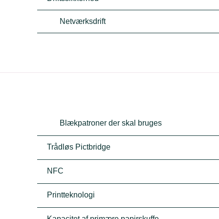
Netværksdrift
Blækpatroner der skal bruges
Trådløs Pictbridge
NFC
Printteknologi
Kapacitet af primære papirskuffe