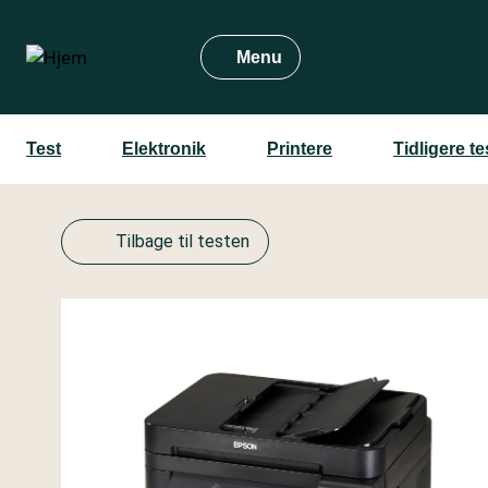
Gå
til
Menu
hovedindhold
Test
Elektronik
Printere
Tidligere t
Tilbage til testen