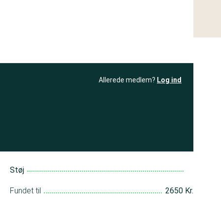
Allerede medlem?
Log ind
resultatet
Bliv medlem
få adgang til
+ andre test
Støj
Fundet til
2650 Kr.