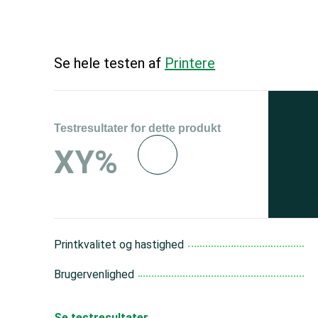
Se hele testen af
Printere
Testresultater for dette produkt
Se 
XY%
og 
150
Printkvalitet og hastighed
Brugervenlighed
Se testresultater