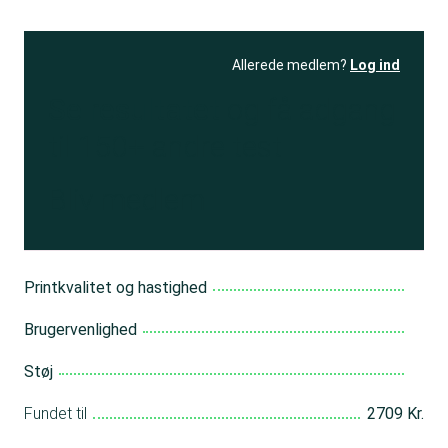
Allerede medlem?
Log ind
Se resultatet
og få adgang
til 150+ andre test
Bliv medlem
Printkvalitet og hastighed
Brugervenlighed
Støj
Fundet til
2709 Kr.