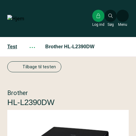
Gå
til
hovedindhold
Log ind
Søg
Menu
Test
···
Brother HL-L2390DW
Tilbage til testen
Brother
HL-L2390DW