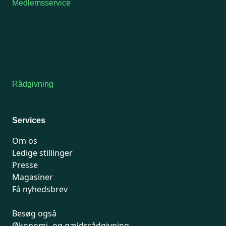
Medlemsservice
Man-tirsdag: kl. 9-12
Onsdag: Lukket
Tors-fredag: kl. 9-12
7741 7741
Kontakt medlemsservice
Rådgivning
For medlemmer: 7741 7777
Man-fredag 9-15
Services
Om os
Ledige stillinger
Presse
Magasiner
Få nyhedsbrev
Besøg også
Økonomi- og gældsrådgivning