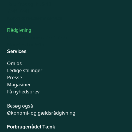
Tors-fredag: kl. 9-12
7741 7741
Kontakt medlemsservice
Rådgivning
For medlemmer: 7741 7777
Man-fredag 9-15
Services
Om os
Ledige stillinger
Presse
Magasiner
Få nyhedsbrev
Besøg også
Økonomi- og gældsrådgivning
Forbrugerrådet Tænk