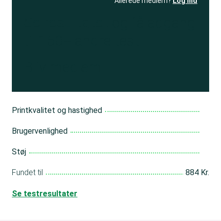
Allerede medlem?
Log ind
Se resultatet
og få adgang
til 150+ andre test
Bliv medlem
Printkvalitet og hastighed
Brugervenlighed
Støj
Fundet til
884 Kr.
Se testresultater