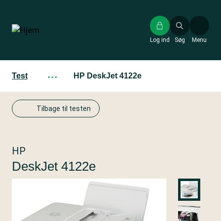
Gå
til
hovedindhold
Log ind
Søg
Menu
Test
···
HP DeskJet 4122e
Tilbage til testen
HP
DeskJet 4122e