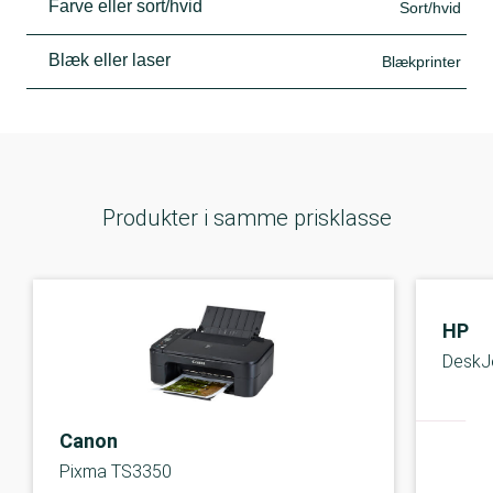
Farve eller sort/hvid
Sort/hvid
Blæk eller laser
Blækprinter
Produkter i samme prisklasse
HP
DeskJ
Canon
Pixma TS3350