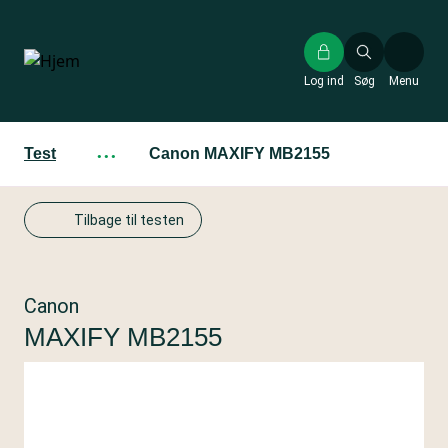
Gå
til
hovedindhold
Log ind
Søg
Menu
Test
···
Canon MAXIFY MB2155
Tilbage til testen
Canon
MAXIFY MB2155