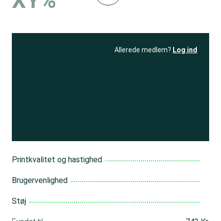
XY%
Allerede medlem?
Log ind
Se resultatet
og få adgang
til 150+ andre test
Bliv medlem
Printkvalitet og hastighed
Brugervenlighed
Støj