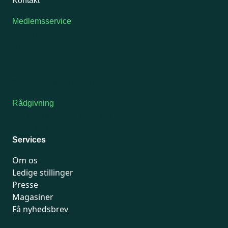
Kontakt
Medlemsservice
Man-tirsdag: kl. 9-12
Onsdag: Lukket
Tors-fredag: kl. 9-12
7741 7741
Kontakt medlemsservice
Rådgivning
For medlemmer: 7741 7777
Man-fredag 9-15
Services
Om os
Ledige stillinger
Presse
Magasiner
Få nyhedsbrev