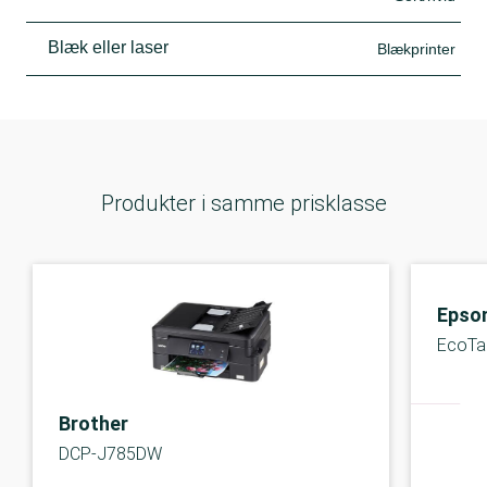
Blæk eller laser
Blækprinter
Produkter i samme prisklasse
Epso
EcoTa
Brother
DCP-J785DW