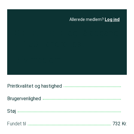
Allerede medlem?
Log ind
Se resultatet
og få adgang
til 150+ andre test
Bliv medlem
Printkvalitet og hastighed
Brugervenlighed
Støj
Fundet til
732 Kr.