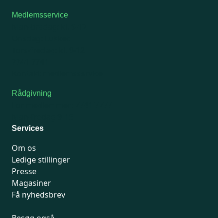
Medlemsservice
Man-tirsdag: kl. 9-12
Onsdag: Lukket
Tors-fredag: kl. 9-12
7741 7741
Kontakt medlemsservice
Rådgivning
For medlemmer: 7741 7777
Man-fredag 9-15
Services
Om os
Ledige stillinger
Presse
Magasiner
Få nyhedsbrev
Besøg også