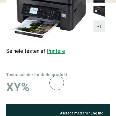
+1
Se hele testen af
Printere
Testresultater for dette produkt
XY%
Allerede medlem?
Log ind