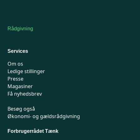
Tors-fredag: kl. 9-12
7741 7741
Kontakt medlemsservice
Rådgivning
For medlemmer: 7741 7777
Man-fredag 9-15
Services
Om os
Ledige stillinger
Presse
Magasiner
Få nyhedsbrev
Besøg også
Økonomi- og gældsrådgivning
Forbrugerrådet Tænk