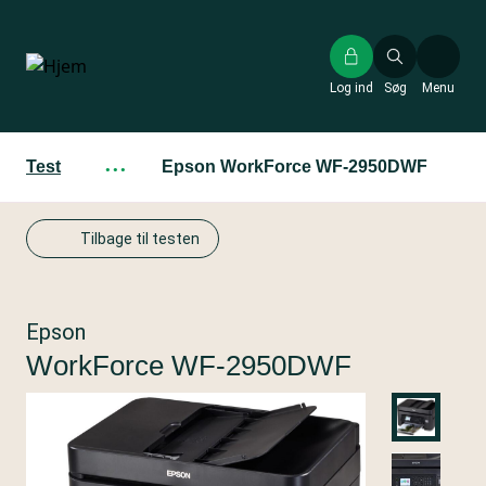
Gå
til
hovedindhold
Log ind
Søg
Menu
Test
···
Epson WorkForce WF-2950DWF
Tilbage til testen
Epson
WorkForce WF-2950DWF