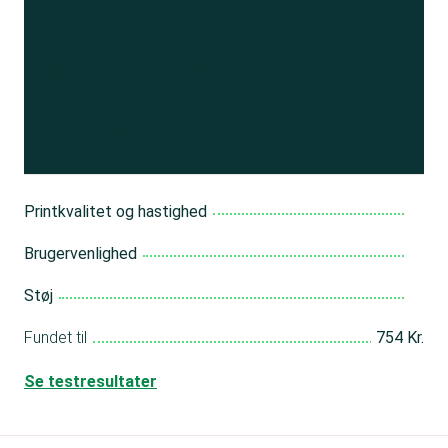
Se resultatet
og få adgang
til 150+ andre test
Bliv medlem
Printkvalitet og hastighed
Brugervenlighed
Støj
Fundet til
754 Kr.
Se testresultater