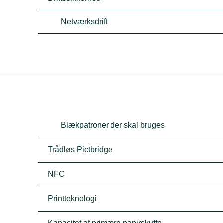
Netværksdrift
Blækpatroner der skal bruges
Trådløs Pictbridge
NFC
Printteknologi
Kapacitet af primære papirskuffe