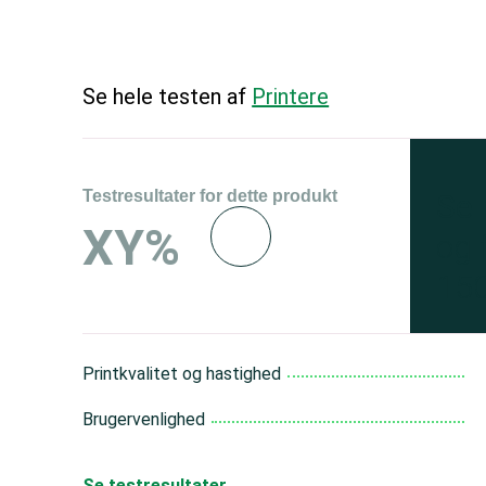
Se hele testen af
Printere
Testresultater for dette produkt
Se 
XY%
og 
150
Printkvalitet og hastighed
Brugervenlighed
Se testresultater