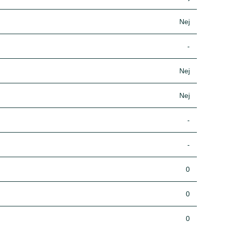
Nej
-
Nej
Nej
-
-
0
0
0