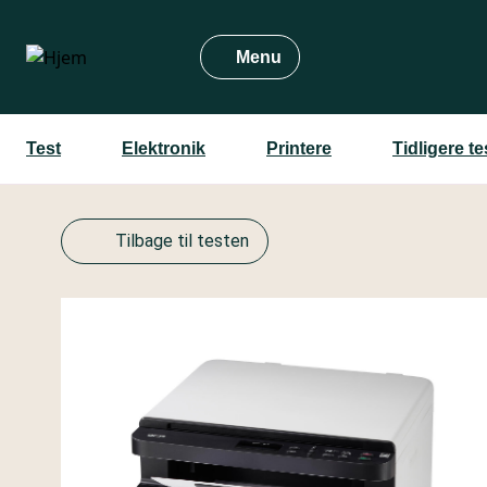
Gå
til
Menu
hovedindhold
Test
Elektronik
Printere
Tidligere t
Tilbage til testen