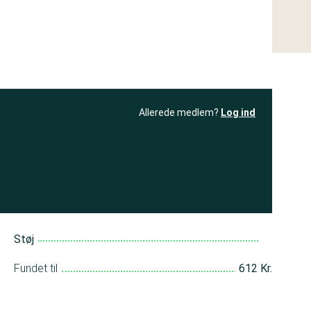
Allerede medlem?
Log ind
resultatet
Bliv medlem
få adgang til
+ andre test
Støj
Fundet til
612 Kr.