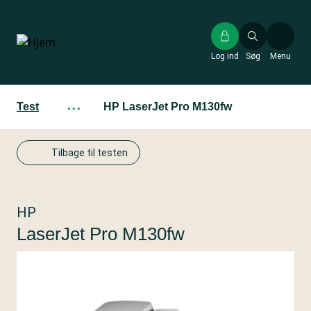
Gå
til
hovedindhold
Log ind
Søg
Menu
Test
···
HP LaserJet Pro M130fw
Tilbage til testen
HP
LaserJet Pro M130fw