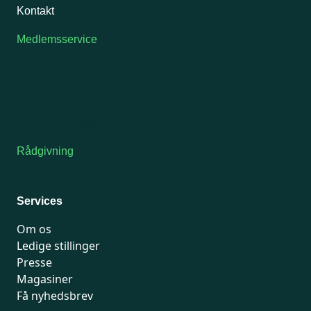
Kontakt
Medlemsservice
Man-tirsdag: kl. 9-12
Onsdag: Lukket
Tors-fredag: kl. 9-12
7741 7741
Kontakt medlemsservice
Rådgivning
For medlemmer: 7741 7777
Man-fredag 9-15
Services
Om os
Ledige stillinger
Presse
Magasiner
Få nyhedsbrev