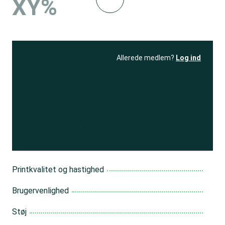
XY%
Allerede medlem?
Log ind
Se resultatet
og få adgang
til 150+ andre test
Bliv medlem
Printkvalitet og hastighed
Brugervenlighed
Støj