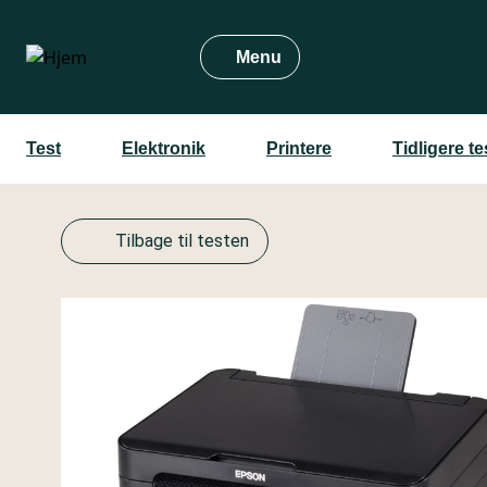
Gå
til
Menu
hovedindhold
Test
Elektronik
Printere
Tidligere t
Tilbage til testen