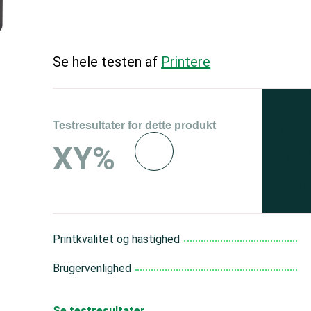
Se hele testen af
Printere
Testresultater for dette produkt
Se 
XY%
og 
150
Printkvalitet og hastighed
Brugervenlighed
Se testresultater