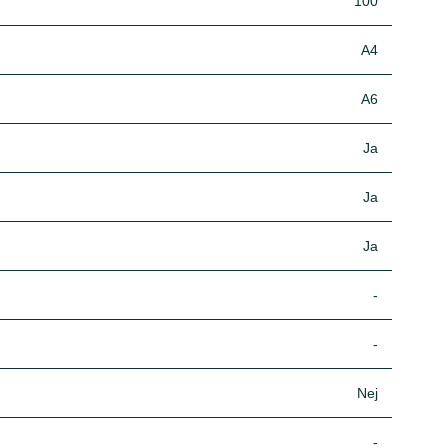
100
A4
A6
Ja
Ja
Ja
-
-
Nej
-