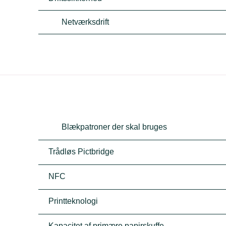
Netværksdrift
Blækpatroner der skal bruges
Trådløs Pictbridge
NFC
Printteknologi
Kapacitet af primære papirskuffe