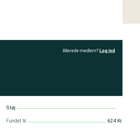
Allerede medlem?
Log ind
resultatet
Bliv medlem
få adgang til
+ andre test
Støj
Fundet til
624 Kr.