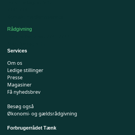
Tors-fredag: kl. 9-12
7741 7741
Kontakt medlemsservice
Rådgivning
For medlemmer: 7741 7777
Man-fredag 9-15
Services
Om os
Ledige stillinger
Presse
Magasiner
Få nyhedsbrev
Besøg også
Økonomi- og gældsrådgivning
Forbrugerrådet Tænk