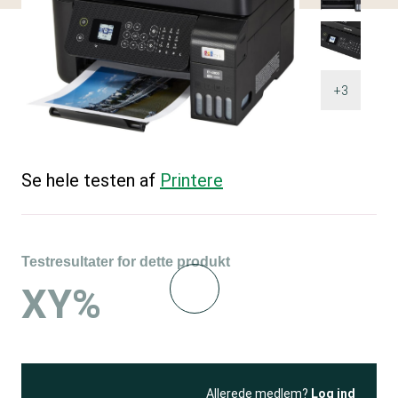
+3
Se hele testen af
Printere
Testresultater for dette produkt
XY%
Allerede medlem?
Log ind