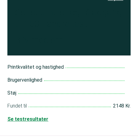
Se resultatet
og få adgang
til 150+ andre test
Bliv medlem
Printkvalitet og hastighed
Brugervenlighed
Støj
Fundet til
2148 Kr.
Se testresultater