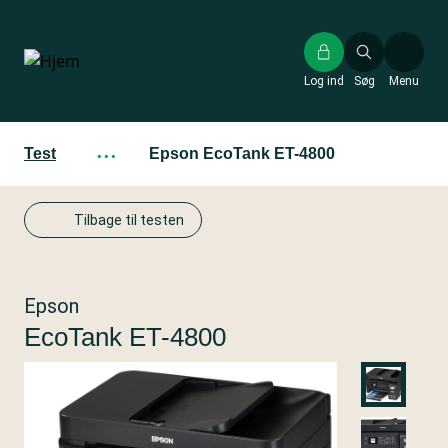
Gå
til
hovedindhold
Log ind
Søg
Menu
Test
···
Epson EcoTank ET-4800
Tilbage til testen
Epson
EcoTank ET-4800