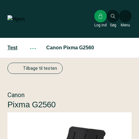
Gå
til
hovedindhold
Log ind
Søg
Menu
Test
···
Canon Pixma G2560
Tilbage til testen
Canon
Pixma G2560