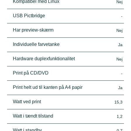
Kompatibel med Linux
Nej
USB Pictbridge
-
Har preview-skærm
Nej
Individuelle farvetanke
Ja
Hardware duplexfunktionalitet
Nej
Print på CD/DVD
-
Print helt ud til kanten på A4 papir
Ja
Watt ved print
15,3
Watt i tændt tilstand
1,2
Watt i standby
0,7