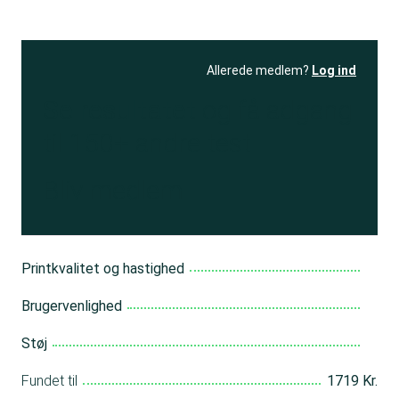
Allerede medlem?
Log ind
Se resultatet
og få adgang
til 150+ andre test
Bliv medlem
Printkvalitet og hastighed
Brugervenlighed
Støj
Fundet til
1719 Kr.