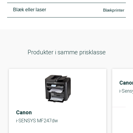
Blæk eller laser
Blækprinter
Produkter i samme prisklasse
Cano
i-Sen
Canon
i-SENSYS MF247dw