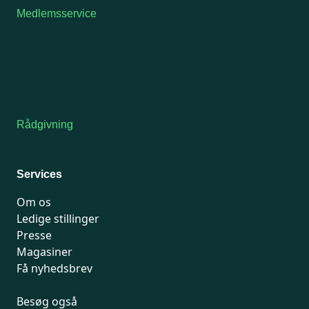
Medlemsservice
Man-tirsdag: kl. 9-12
Onsdag: Lukket
Tors-fredag: kl. 9-12
7741 7741
Kontakt medlemsservice
Rådgivning
For medlemmer: 7741 7777
Man-fredag 9-15
Services
Om os
Ledige stillinger
Presse
Magasiner
Få nyhedsbrev
Besøg også