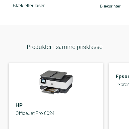
Blæk eller laser
Blækprinter
Produkter i samme prisklasse
Epso
Expre
HP
OfficeJet Pro 8024