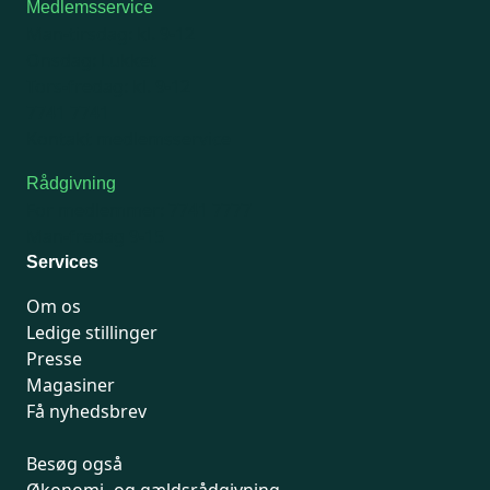
Medlemsservice
Man-tirsdag: kl. 9-12
Onsdag: Lukket
Tors-fredag: kl. 9-12
7741 7741
Kontakt medlemsservice
Rådgivning
For medlemmer: 7741 7777
Man-fredag 9-15
Services
Om os
Ledige stillinger
Presse
Magasiner
Få nyhedsbrev
Besøg også
Økonomi- og gældsrådgivning