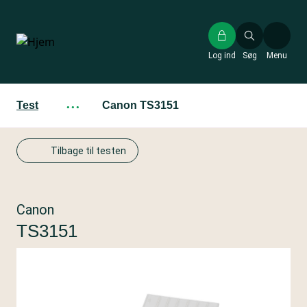
Gå
til
hovedindhold
Log ind
Søg
Menu
Test
···
Canon TS3151
Tilbage til testen
Canon
TS3151