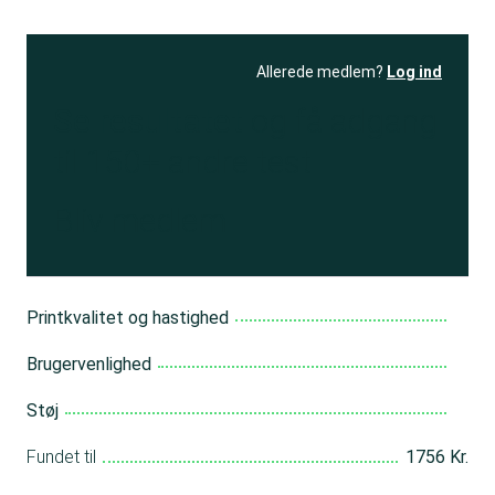
Allerede medlem?
Log ind
Se resultatet
og få adgang
til 150+ andre test
Bliv medlem
Printkvalitet og hastighed
Brugervenlighed
Støj
Fundet til
1756 Kr.