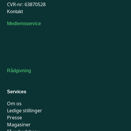
CVR-nr: 63870528
Kontakt
Medlemsservice
Man-tirsdag: kl. 9-12
Onsdag: Lukket
Tors-fredag: kl. 9-12
7741 7741
Kontakt medlemsservice
Rådgivning
For medlemmer: 7741 7777
Man-fredag 9-15
Services
Om os
Ledige stillinger
Presse
Magasiner