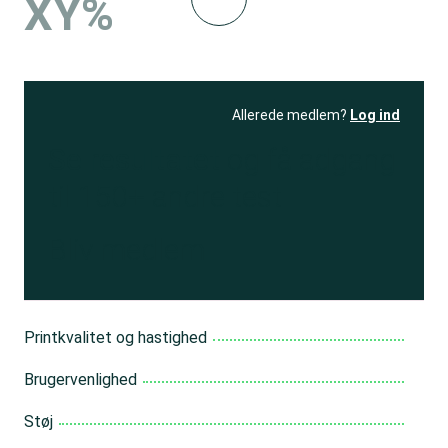
XY%
Allerede medlem?
Log ind
Se resultatet
og få adgang
til 150+ andre test
Bliv medlem
Printkvalitet og hastighed
Brugervenlighed
Støj