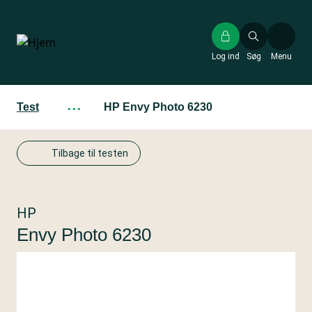
Gå
til
hovedindhold
Log ind
Søg
Menu
Test
···
HP Envy Photo 6230
Tilbage til testen
HP
Envy Photo 6230