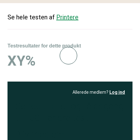
Se hele testen af
Printere
Testresultater for dette produkt
XY%
Allerede medlem?
Log ind
Se resultatet
og få adgang
til 150+ andre test
Bliv medlem