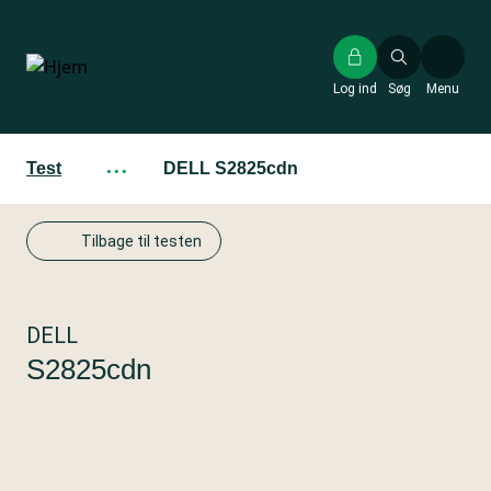
Gå
til
hovedindhold
Log ind
Søg
Menu
Test
···
DELL S2825cdn
Tilbage til testen
DELL
S2825cdn