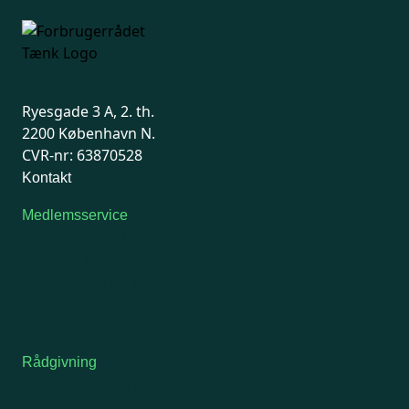
Ryesgade 3 A, 2. th.
2200 København N.
CVR-nr: 63870528
Kontakt
Medlemsservice
Man-tirsdag: kl. 9-12
Onsdag: Lukket
Tors-fredag: kl. 9-12
7741 7741
Kontakt medlemsservice
Rådgivning
For medlemmer: 7741 7777
Man-fredag 9-15