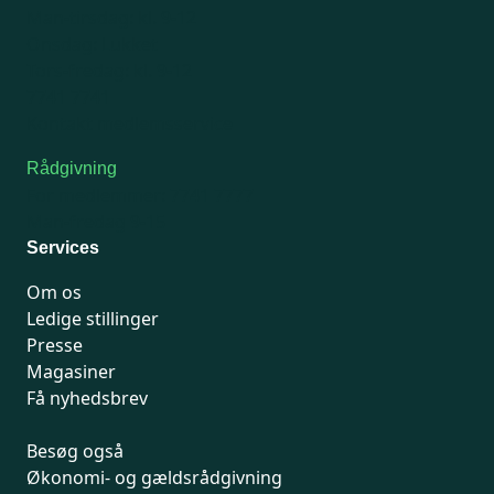
Man-tirsdag: kl. 9-12
Onsdag: Lukket
Tors-fredag: kl. 9-12
7741 7741
Kontakt medlemsservice
Rådgivning
For medlemmer: 7741 7777
Man-fredag 9-15
Services
Om os
Ledige stillinger
Presse
Magasiner
Få nyhedsbrev
Besøg også
Økonomi- og gældsrådgivning