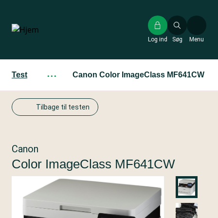
Gå
til
hovedindhold
Log ind
Søg
Menu
Test
···
Canon Color ImageClass MF641CW
Tilbage til testen
Canon
Color ImageClass MF641CW