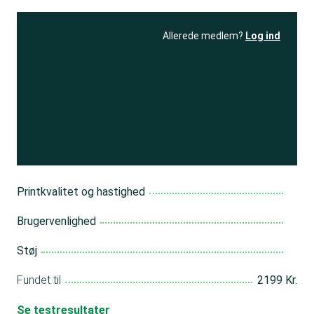
Allerede medlem?
Log ind
Se resultatet
og få adgang
til 150+ andre test
Bliv medlem
Printkvalitet og hastighed
Brugervenlighed
Støj
Fundet til
2199 Kr.
Se testresultater