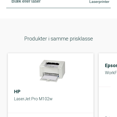
Blæk eller laser
Laserprinter
Produkter i samme prisklasse
Epso
WorkF
HP
LaserJet Pro M102w