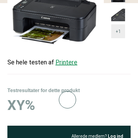
+1
Se hele testen af
Printere
Testresultater for dette produkt
XY%
Allerede medlem?
Log ind