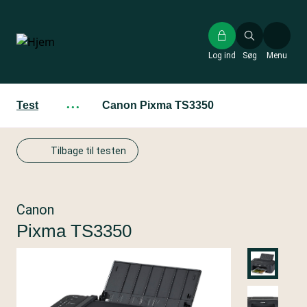
Gå
til
hovedindhold
Log ind
Søg
Menu
Test
···
Canon Pixma TS3350
Tilbage til testen
Canon
Pixma TS3350