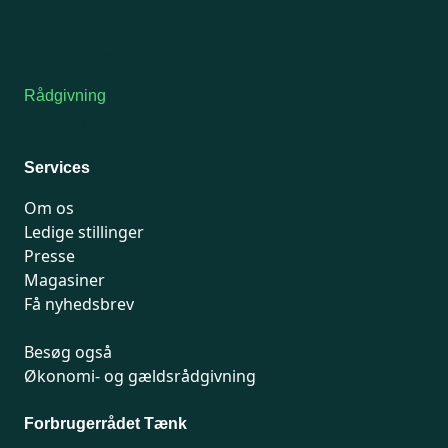
Tors-fredag: kl. 9-12
7741 7741
Kontakt medlemsservice
Rådgivning
For medlemmer: 7741 7777
Man-fredag 9-15
Services
Om os
Ledige stillinger
Presse
Magasiner
Få nyhedsbrev
Besøg også
Økonomi- og gældsrådgivning
Forbrugerrådet Tænk