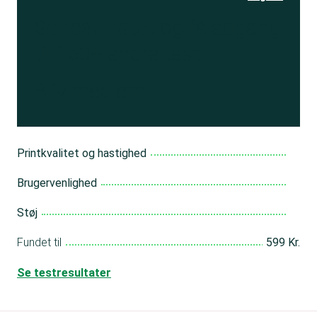
Se resultatet
og få adgang
til 150+ andre test
Bliv medlem
Printkvalitet og hastighed
Brugervenlighed
Støj
Fundet til
599 Kr.
Se testresultater