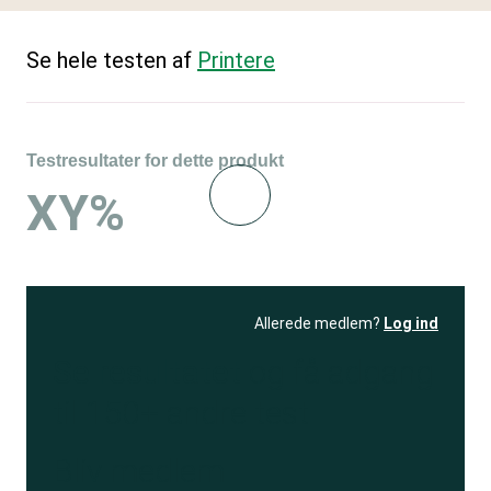
Se hele testen af
Printere
Testresultater for dette produkt
XY%
Allerede medlem?
Log ind
Se resultatet
og få adgang
til 150+ andre test
Bliv medlem