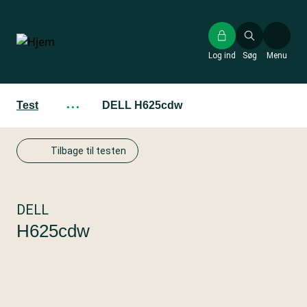
Gå
til
hovedindhold
Log ind
Søg
Menu
Test
···
DELL H625cdw
Tilbage til testen
DELL
H625cdw