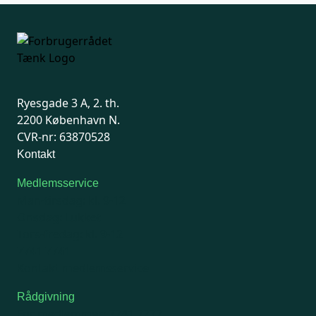
Ryesgade 3 A, 2. th.
2200 København N.
CVR-nr: 63870528
Kontakt
Medlemsservice
Man-tirsdag: kl. 9-12
Onsdag: Lukket
Tors-fredag: kl. 9-12
7741 7741
Kontakt medlemsservice
Rådgivning
For medlemmer: 7741 7777