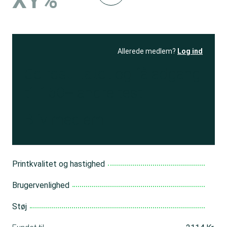
XY%
Allerede medlem?
Log ind
Se resultatet
og få adgang
til 150+ andre test
Bliv medlem
Printkvalitet og hastighed
Brugervenlighed
Støj