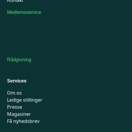
Kontakt
Medlemsservice
Man-tirsdag: kl. 9-12
Onsdag: Lukket
Tors-fredag: kl. 9-12
7741 7741
Kontakt medlemsservice
Rådgivning
For medlemmer: 7741 7777
Man-fredag 9-15
Services
Om os
Ledige stillinger
Presse
Magasiner
Få nyhedsbrev