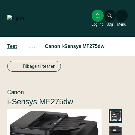
Gå
til
hovedindhold
Log ind
Søg
Menu
Test
···
Canon i-Sensys MF275dw
Tilbage til testen
Canon
i-Sensys MF275dw