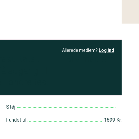
Allerede medlem?
Log ind
resultatet
Bliv medlem
få adgang til
+ andre test
Støj
Fundet til
1699 Kr.