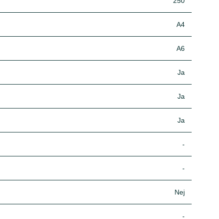
250
A4
A6
Ja
Ja
Ja
-
-
Nej
-