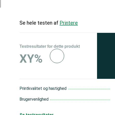
Se hele testen af
Printere
Testresultater for dette produkt
Se 
XY%
og 
150
Printkvalitet og hastighed
Brugervenlighed
Se testresultater