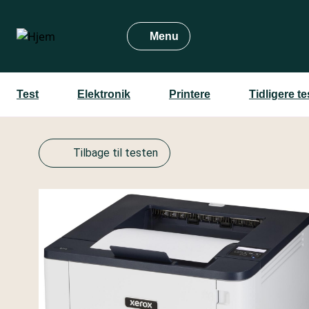
Gå
til
Menu
hovedindhold
Test
Elektronik
Printere
Tidligere t
Tilbage til testen