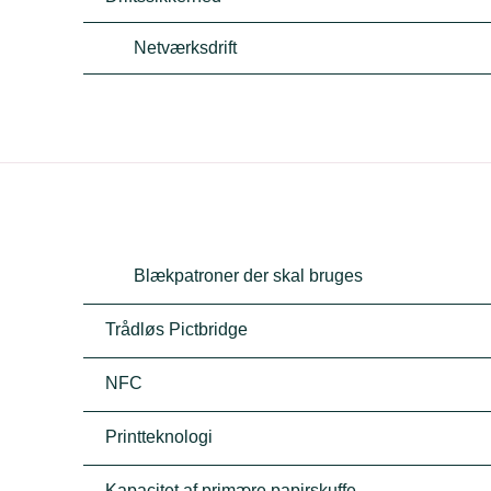
Netværksdrift
Blækpatroner der skal bruges
Trådløs Pictbridge
NFC
Printteknologi
Kapacitet af primære papirskuffe