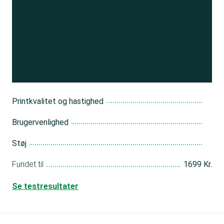
Se resultatet
og få adgang
til 150+ andre test
Bliv medlem
Printkvalitet og hastighed
Brugervenlighed
Støj
Fundet til
1699 Kr.
Se testresultater