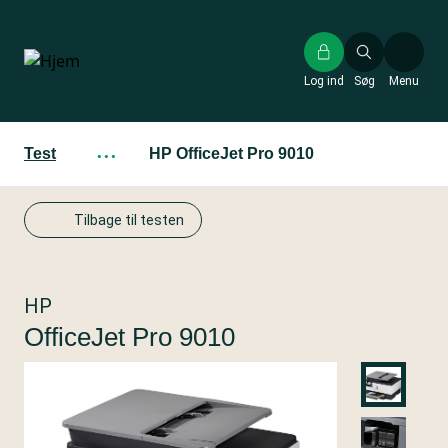
Gå
til
hovedindhold
Log ind
Søg
Menu
Test
···
HP OfficeJet Pro 9010
Tilbage til testen
HP
OfficeJet Pro 9010