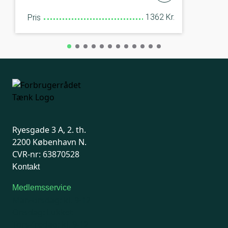
1362 Kr.
Pris
Ryesgade 3 A, 2. th.
2200 København N.
CVR-nr: 63870528
Kontakt
Medlemsservice
Man-tirsdag: kl. 9-12
Onsdag: Lukket
Tors-fredag: kl. 9-12