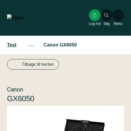
Gå
til
hovedindhold
Log ind
Søg
Menu
Test
···
Canon GX6050
Tilbage til testen
Canon
GX6050