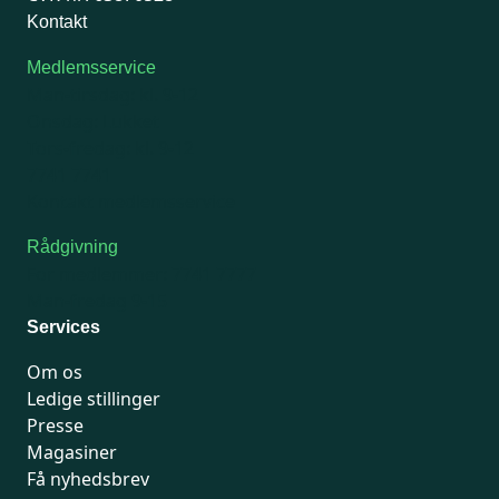
Kontakt
Medlemsservice
Man-tirsdag: kl. 9-12
Onsdag: Lukket
Tors-fredag: kl. 9-12
7741 7741
Kontakt medlemsservice
Rådgivning
For medlemmer: 7741 7777
Man-fredag 9-15
Services
Om os
Ledige stillinger
Presse
Magasiner
Få nyhedsbrev