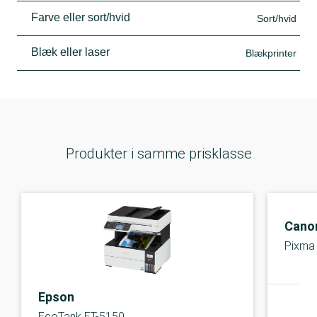
Farve eller sort/hvid
Sort/hvid
Blæk eller laser
Blækprinter
Produkter i samme prisklasse
Cano
Pixma
Epson
EcoTank ET-5150