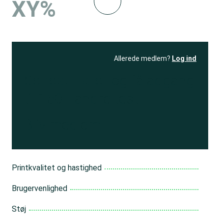
XY%
Allerede medlem?
Log ind
Se resultatet
og få adgang
til 150+ andre test
Bliv medlem
Printkvalitet og hastighed
Brugervenlighed
Støj