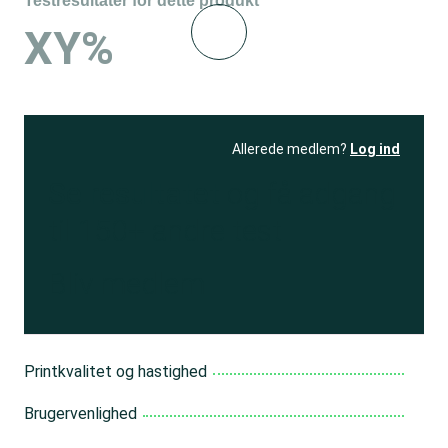
Testresultater for dette produkt
XY%
Allerede medlem?
Log ind
Se resultatet
og få adgang
til 150+ andre test
Bliv medlem
Printkvalitet og hastighed
Brugervenlighed