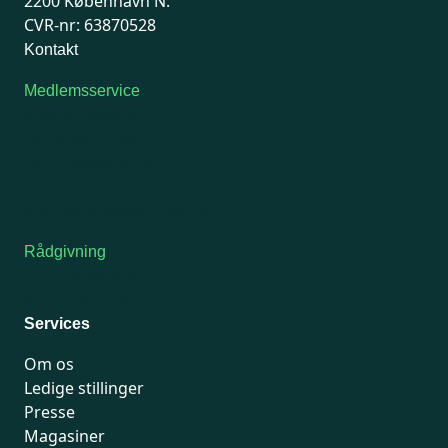
2200 København N.
CVR-nr: 63870528
Kontakt
Medlemsservice
Man-tirsdag: kl. 9-12
Onsdag: Lukket
Tors-fredag: kl. 9-12
7741 7741
Kontakt medlemsservice
Rådgivning
For medlemmer: 7741 7777
Man-fredag 9-15
Services
Om os
Ledige stillinger
Presse
Magasiner