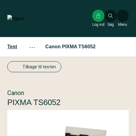
Gå
til
hovedindhold
Log ind
Søg
Menu
Test
···
Canon PIXMA TS6052
Tilbage til testen
Canon
PIXMA TS6052