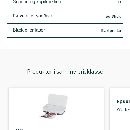
Scanne og kopifunktion
Ja
Farve eller sort/hvid
Sort/hvid
Blæk eller laser
Blækprinter
Produkter i samme prisklasse
Epso
WorkF