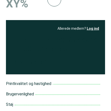
XY%
Allerede medlem?
Log ind
Se resultatet
og få adgang
til 150+ andre test
Bliv medlem
Printkvalitet og hastighed
Brugervenlighed
Støj