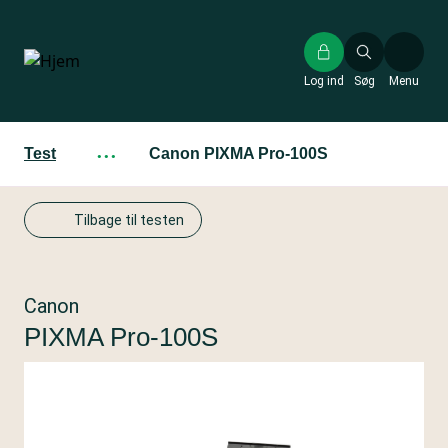
Gå
til
hovedindhold
Log ind
Søg
Menu
Test
···
Canon PIXMA Pro-100S
Tilbage til testen
Canon
PIXMA Pro-100S