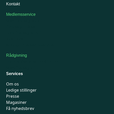
Kontakt
Medlemsservice
Man-tirsdag: kl. 9-12
Onsdag: Lukket
Tors-fredag: kl. 9-12
7741 7741
Kontakt medlemsservice
Rådgivning
For medlemmer: 7741 7777
Man-fredag 9-15
Services
Om os
Ledige stillinger
Presse
Magasiner
Få nyhedsbrev