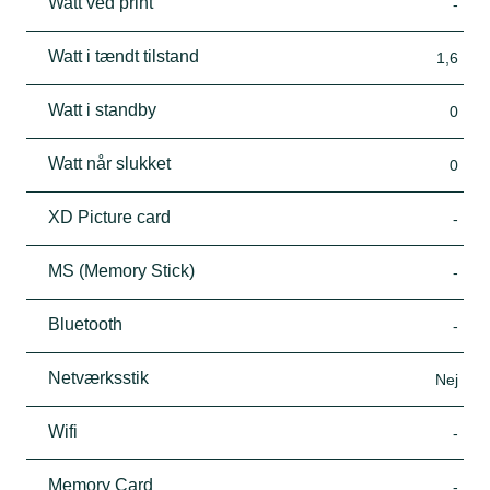
Watt ved print
-
Watt i tændt tilstand
1,6
Watt i standby
0
Watt når slukket
0
XD Picture card
-
MS (Memory Stick)
-
Bluetooth
-
Netværksstik
Nej
Wifi
-
Memory Card
-