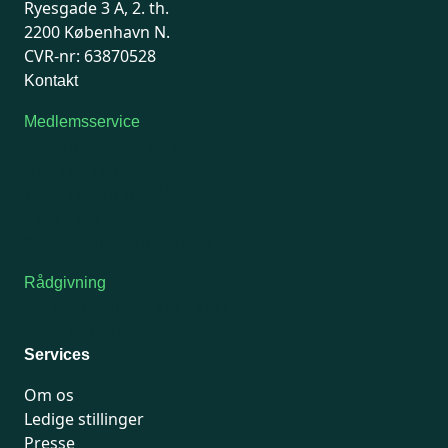
Ryesgade 3 A, 2. th.
2200 København N.
CVR-nr: 63870528
Kontakt
Medlemsservice
Man-tirsdag: kl. 9-12
Onsdag: Lukket
Tors-fredag: kl. 9-12
7741 7741
Kontakt medlemsservice
Rådgivning
For medlemmer: 7741 7777
Man-fredag 9-15
Services
Om os
Ledige stillinger
Presse