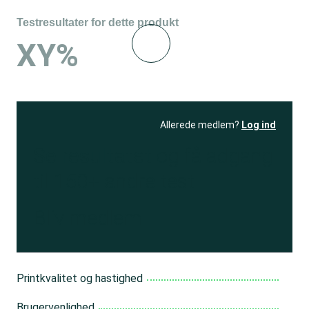
Testresultater for dette produkt
XY%
Allerede medlem?
Log ind
Se resultatet
og få adgang
til 150+ andre test
Bliv medlem
Printkvalitet og hastighed
Brugervenlighed