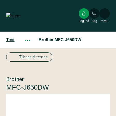
Gå
til
hovedindhold
Log ind
Søg
Menu
Test
···
Brother MFC-J650DW
Tilbage til testen
Brother
MFC-J650DW