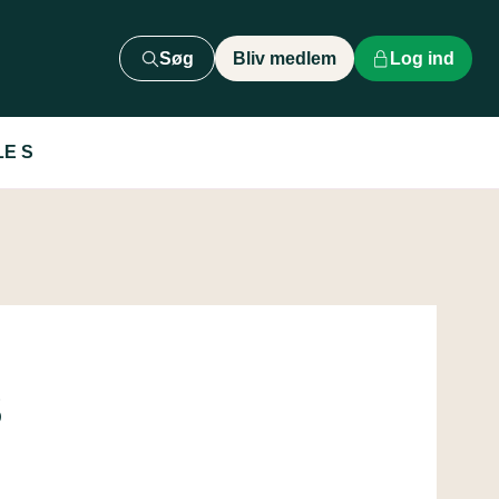
Søg
Bliv medlem
Log ind
LE S
S