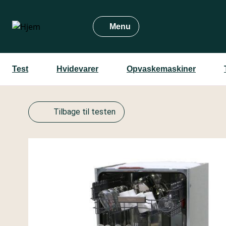
Gå
til
Menu
hovedindhold
Test
Hvidevarer
Opvaskemaskiner
Tilbage til testen