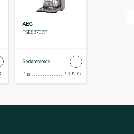
AEG
FSE83737P
Bedømmelse
r.
9992 Kr.
Pris