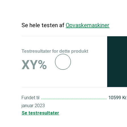
Se hele testen af
Opvaskemaskiner
Testresultater for dette produkt
Se 
XY%
og 
150
Fundet til
10599 Kr
januar 2023
Se testresultater