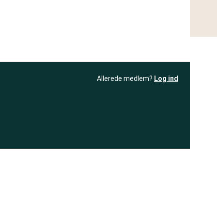
Allerede medlem?
Log ind
resultatet
Bliv medlem
få adgang til
+ andre test
.