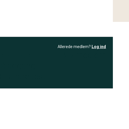
Allerede medlem?
Log ind
resultatet
Bliv medlem
få adgang til
+ andre test
.