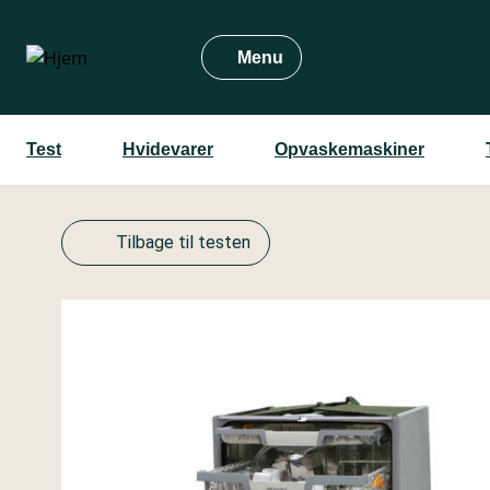
Gå
til
Menu
hovedindhold
Test
Hvidevarer
Opvaskemaskiner
Tilbage til testen