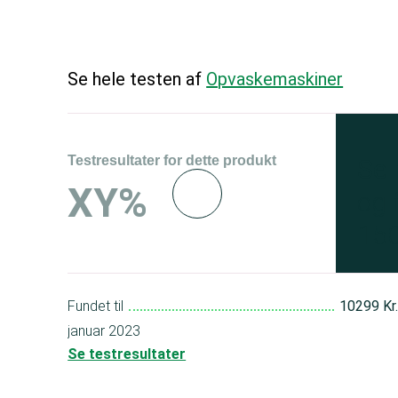
Se hele testen af
Opvaskemaskiner
Testresultater for dette produkt
Se 
XY%
og 
150
Fundet til
10299 Kr
januar 2023
Se testresultater