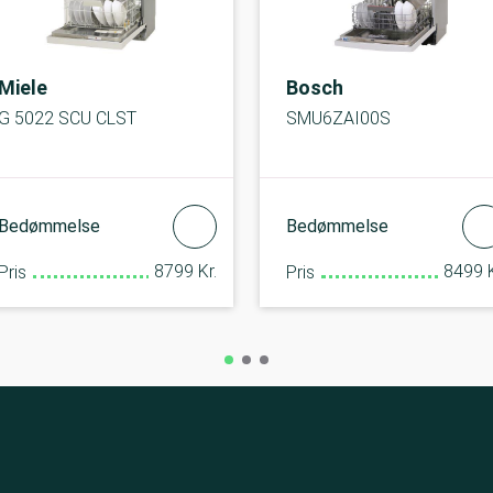
Miele
Bosch
G 5022 SCU CLST
SMU6ZAI00S
Bedømmelse
Bedømmelse
8799 Kr.
8499 K
Pris
Pris