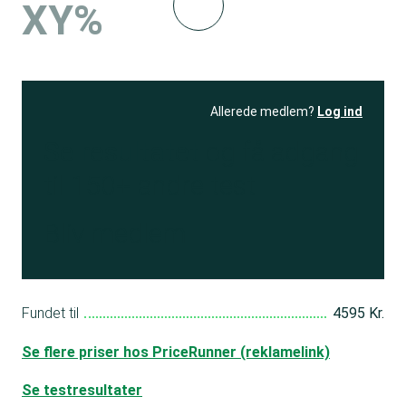
XY%
Allerede medlem?
Log ind
Se resultatet
og få adgang
til 150+ andre test
Bliv medlem
Fundet til
4595 Kr.
Se flere priser hos PriceRunner (reklamelink)
Se testresultater