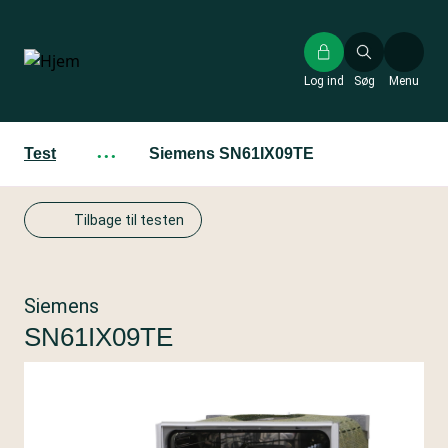
Gå
til
hovedindhold
Log ind
Søg
Menu
Test
···
Siemens SN61IX09TE
Tilbage til testen
Siemens
SN61IX09TE