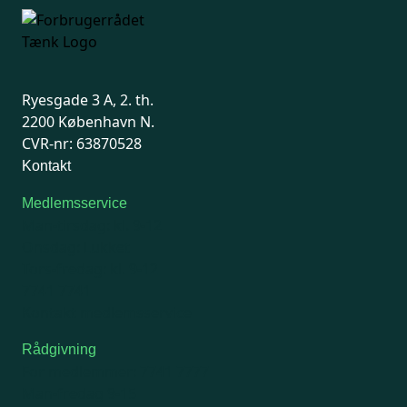
Ryesgade 3 A, 2. th.
2200 København N.
CVR-nr: 63870528
Kontakt
Medlemsservice
Man-tirsdag: kl. 9-12
Onsdag: Lukket
Tors-fredag: kl. 9-12
7741 7741
Kontakt medlemsservice
Rådgivning
For medlemmer: 7741 7777
Man-fredag 9-15