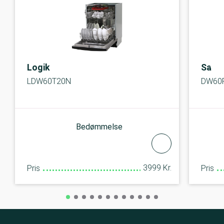
Logik
Sams
LDW60T20N
DW60
Bedømmelse
3999 Kr.
Pris
Pris