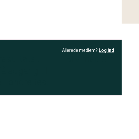
Allerede medlem?
Log ind
resultatet
Bliv medlem
få adgang til
+ andre test
.