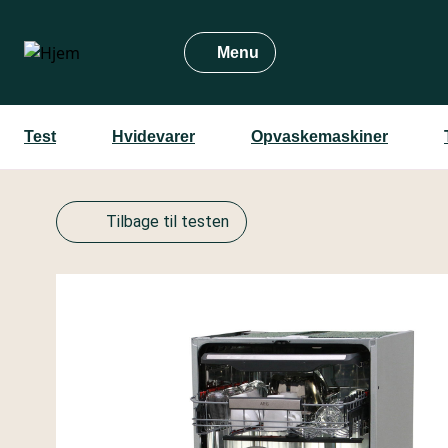
Gå
til
Menu
hovedindhold
Test
Hvidevarer
Opvaskemaskiner
Tilbage til testen