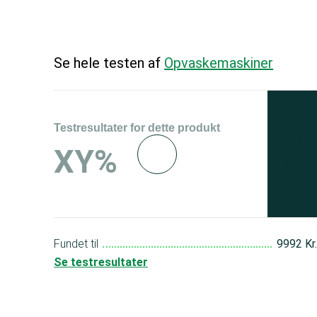
Se hele testen af
Opvaskemaskiner
Testresultater for dette produkt
Se 
XY%
og 
150
Fundet til
9992 Kr
Se testresultater