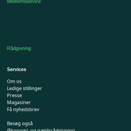
Medlemsservice
Man-tirsdag: kl. 9-12
Onsdag: Lukket
Tors-fredag: kl. 9-12
7741 7741
Kontakt medlemsservice
Rådgivning
For medlemmer: 7741 7777
Man-fredag 9-15
Services
Om os
Ledige stillinger
Presse
Magasiner
Få nyhedsbrev
Besøg også
Økonomi- og gældsrådgivning