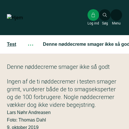
Gå
til
hovedindhold
Log ind
Søg
Menu
Test
···
Denne nøddecreme smager ikke så god
Denne nøddecreme smager ikke så godt
Ingen af de ti nøddecremer i testen smager
grimt, vurderer både de to smagseksperter
og de 100 forbrugere. Nogle nøddecremer
vækker dog ikke videre begejstring.
Lars Nøhr Andreasen
Foto: Thomas Dahl
9. oktober 2019