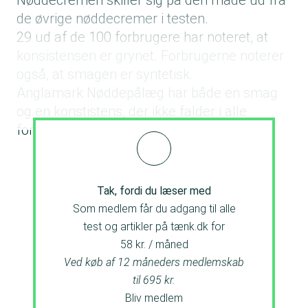
Nøddecremen skiller sig på den måde ud fra
de øvrige nøddecremer i testen.
29 ud af de 100 forbrugere har noteret, at
konsistensen er grynet. Forbrugerne noterer
også, at smagen er syntetisk.
Änglamark Nøddepålæg har både en smag
og en konstistens, der ikke falder i alle
forbrugeres smag.
Tak, fordi du læser med
Som medlem får du adgang til alle
test og artikler på tænk.dk for
58 kr. / måned
Ved køb af 12 måneders medlemskab
til 695 kr.
Bliv medlem