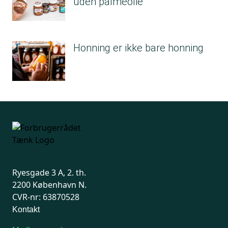
uden palmeolie
Honning er ikke bare honning
Ryesgade 3 A, 2. th.
2200 København N.
CVR-nr: 63870528
Kontakt