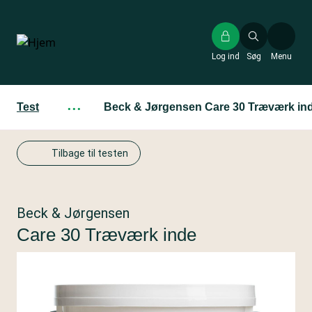
Gå
til
hovedindhold
Log ind
Søg
Menu
Test
···
Beck & Jørgensen Care 30 Træværk in
Tilbage til testen
Beck & Jørgensen
Care 30 Træværk inde