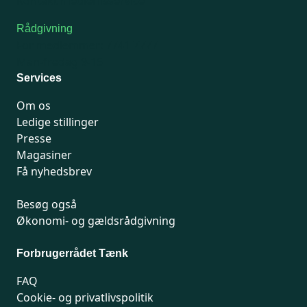
Kontakt medlemsservice
Rådgivning
For medlemmer: 7741 7777
Man-fredag 9-15
Services
Om os
Ledige stillinger
Presse
Magasiner
Få nyhedsbrev
Besøg også
Økonomi- og gældsrådgivning
Forbrugerrådet Tænk
FAQ
Cookie- og privatlivspolitik