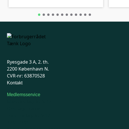
Ryesgade 3 A, 2. th.
2200 København N.
CVR-nr: 63870528
Kontakt
Medlemsservice
Man-tirsdag: kl. 9-12
Onsdag: Lukket
Tors-fredag: kl. 9-12
7741 7741