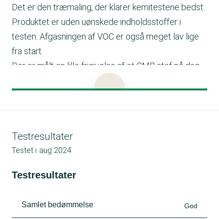
Det er den træmaling, der klarer kemitestene bedst.
Produktet er uden uønskede indholdsstoffer i
testen. Afgasningen af VOC er også meget lav lige
fra start.
Der er målt en lille frigivelse af et CMR stof på dag
1.
pH er i den høje ende – 10,2, så det er relevant at
beskytte huden.
Anbefalet sikkerhedsudstyr: Benyt arbejdstøj, PU-
Testresultater
handsker og beskyttelsesbriller. Ved slibning
Testet i
aug 2024
anbefales P2 Maske.
Produktet tones ikke, da der ved toning tilføres
Testresultater
konserveringsmidler, og dermed lever produktet
ikke længere op til Blå Krans kriterier.
Samlet bedømmelse
God
Lugten på denne maling vurderes jævn til god –