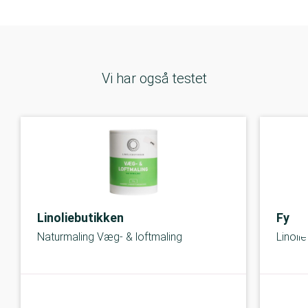
Vi har også testet
Linoliebutikken
Fyra 
Naturmaling Væg- & loftmaling
Linoli
God