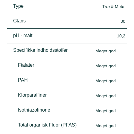
med kommentarer om at den lugter sødligt, lidt
Type
Træ & Metal
henad marcipan. Kan opleves vammel.
Glans
30
Vi har ikke testet malingens dækkeevne eller
slidstyrke, men der stilles kvalitetskrav i
pH - målt
10,2
Svanemærket.
Specifikke Indholdsstoffer
Meget god
Ftalater
Meget god
PAH
Meget god
Klorparaffiner
Meget god
Isothiazolinone
Meget god
Total organisk Fluor (PFAS)
Meget god